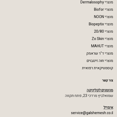
מוצרי Dermalosophy
מוצרי Biofor
מוצרי NOON
מוצרי Biopeptix
מוצרי 20/80
מוצרי Zo Skin
מוצרי MAHUT
מוצרי ד"ר שראמק
מוצרי חוה זינגבוים
קוסמטיקאית רפואית
צור קשר
מוזמנים לקליניקה
שמואלביץ מרדכי 23, פתח תקווה
אימייל
service@galshemesh.co.il