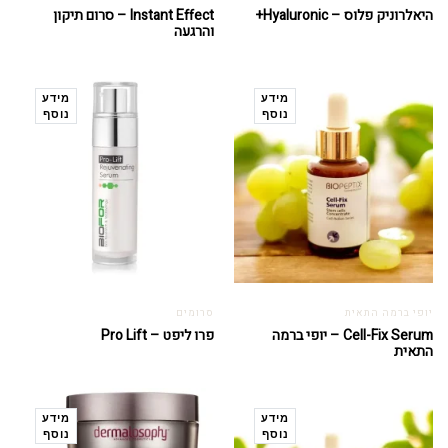
היאלרוניק פלוס – Hyaluronic+
Instant Effect – סרום תיקון
והרגעה
מידע
מידע
נוסף
נוסף
יופי ברמה התאית
סרומים
Cell-Fix Serum – יופי ברמה
פרו ליפט – Pro Lift
התאית
מידע
מידע
נוסף
נוסף