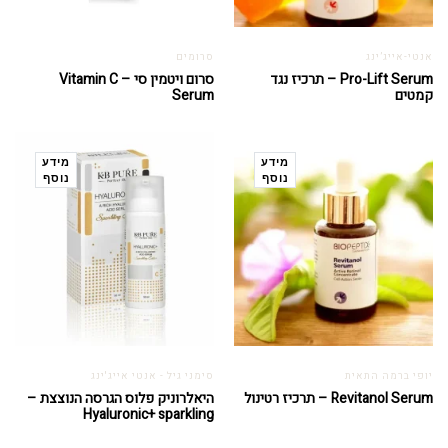
אנטי-אייג’ינג
סרומים
Pro-Lift Serum – תרכיז נגד
סרום ויטמין סי – Vitamin C
קמטים
Serum
מידע
מידע
נוסף
נוסף
יופי ברמה התאית
סימני גיל - אנטי אייג'ינג
Revitanol Serum – תרכיז רטינול
היאלרוניק פלוס הגרסה הנוצצת –
Hyaluronic+ sparkling