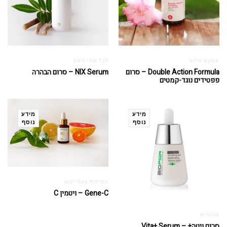
אפקט פלוס
לכל סוגי העור
Double Action Formula – סרום
NIX Serum – סרום הבהרה
פפטידים נוגד-קמטים
מידע
מידע
נוסף
נוסף
הטיפול בעור יבש
Gene-C – ויטמין C
סרומים
סרום ויטה+ – Vita+ Serum