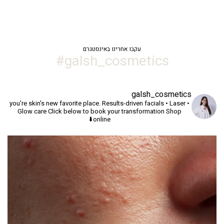
עקבו אחרינו באינסטגרם
galsh_cosmetics#
galsh_cosmetics
you're skin's new favorite place.
Results-driven facials • Laser •
Glow care
Click below to book your transformation
Shop
online⬇️
יך