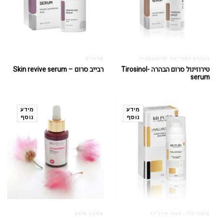
הבהרת כתמי עור ופיגמנטציה
סרומים
טירוזינול סרום הבהרה -Tirosinol
רבייב סרום – Skin revive serum
serum
מידע
מידע
נוסף
נוסף
סימני גיל - אנטי אייג'ינג
אפקט פלוס