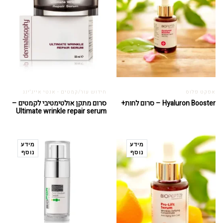
אפקט פלוס
חידוש עור/קמטים - אנטי אייג'ינג
Hyaluron Booster – סרום לחות+
סרום מתקן אולטימטיבי לקמטים –
Ultimate wrinkle repair serum
מידע
מידע
נוסף
נוסף