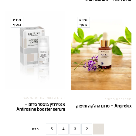
מידע
מידע
נוסף
נוסף
הבהרת כתמי עור ופיגמנטציה
יופי ברמה התאית
אנטירוזין בוסטר סרום –
Argirelax – סרום החלקה ומיצוק
Antirosine booster serum
5
4
3
2
1
הבא