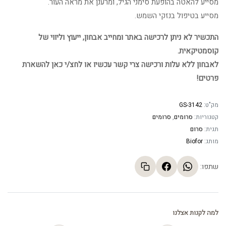
מסייע להאטה בהופעת סימני הגיל, ומרענן את מראה העור.
מסייע בטיפול בנזקי השמש.
התכשיר לא ניתן לרכישה באתר ומחייב אבחון, ייעוץ וליווי של
קוסמטיקאית.
לאבחון ללא עלות ורכישה צרי קשר עכשיו או לחצ/י כאן להשארת
פרטים!
מק"ט:
GS-3142
קטגוריות:
סרומים
,
סרומים
תגית:
סרום
מותג:
Biofor
שתפו:
למה לקנות אצלנו