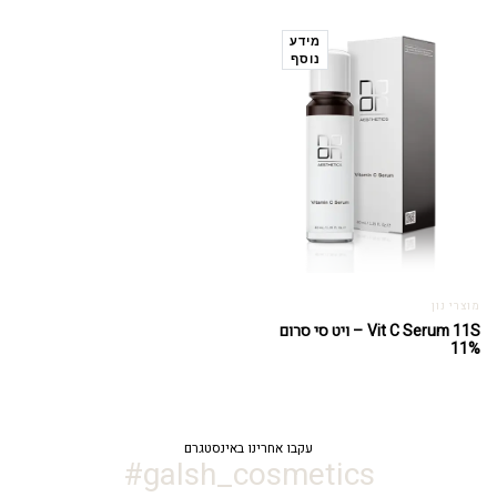
מידע
נוסף
מוצרי נון
Vit C Serum 11S – ויט סי סרום
11%
עקבו אחרינו באינסטגרם
galsh_cosmetics#