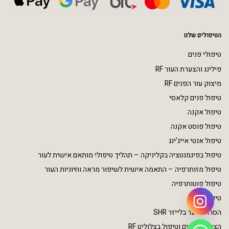
הטיפולים שלנו
טיפולי פנים
פילינג והצערת העור RF
מיצוק עור הפנים RF
טיפול פנים קלאסי
טיפול אקנה
טיפול פוסט אקנה
טיפול אנטי אייג’ינג
טיפול בפיגמנטציה בקליניקה – תהליך טיפולי מותאם אישית לעור
טיפול מזותרפיה – התאמה אישית לשיפור מראה וחיוניות העור
טיפול פוטותרפיה
טיפולי גוף
הסרת שיער בלייזר SHR
הצרת היקפים וטיפול בצלוליט RF