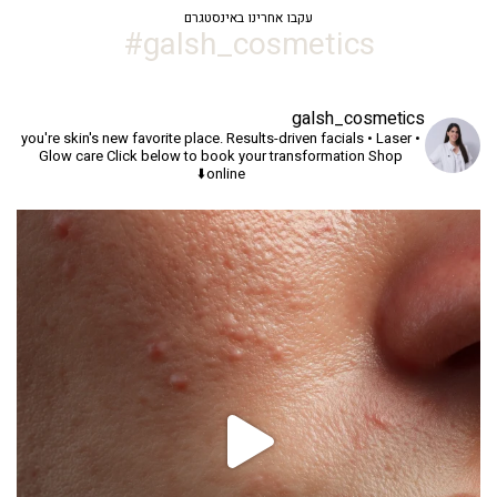
עקבו אחרינו באינסטגרם
galsh_cosmetics#
galsh_cosmetics
you're skin's new favorite place.
Results-driven facials • Laser •
Glow care
Click below to book your transformation
Shop
online⬇️
יך