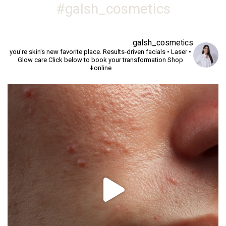
galsh_cosmetics#
galsh_cosmetics
you're skin's new favorite place.
Results-driven facials • Laser •
Glow care
Click below to book your transformation
Shop
online⬇️
יך