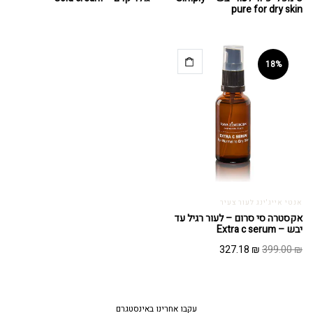
pure for dry skin
18%
אנטי אייג'ינג לעור צעיר
אקסטרה סי סרום – לעור רגיל עד
יבש – Extra c serum
המחיר
המחיר
327.18
₪
399.00
₪
המקורי
הנוכחי
היה:
הוא:
327.18 ₪.
399.00 ₪.
עקבו אחרינו באינסטגרם