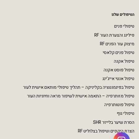
הטיפולים שלנו
טיפולי פנים
פילינג והצערת העור RF
מיצוק עור הפנים RF
טיפול פנים קלאסי
טיפול אקנה
טיפול פוסט אקנה
טיפול אנטי אייג’ינג
טיפול בפיגמנטציה בקליניקה – תהליך טיפולי מותאם אישית לעור
טיפול מזותרפיה – התאמה אישית לשיפור מראה וחיוניות העור
טיפול פוטותרפיה
טיפולי גוף
הסרת שיער בלייזר SHR
הצרת היקפים וטיפול בצלוליט RF