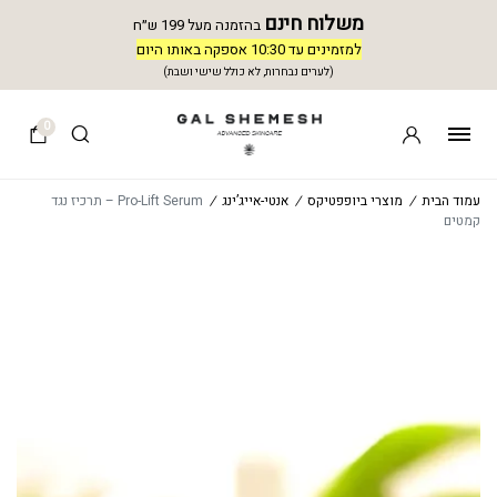
משלוח חינם
בהזמנה מעל 199 ש״ח
למזמינים עד 10:30 אספקה באותו היום
(לערים נבחרות, לא כולל שישי ושבת)
0
עמוד הבית
/
מוצרי ביופפטיקס
/
אנטי-אייג’ינג
/
Pro-Lift Serum – תרכיז נגד
קמטים