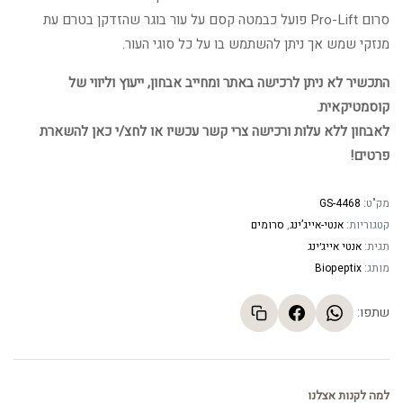
סרום Pro-Lift פועל כבמטה קסם על עור בוגר שהזדקן בטרם עת
מנזקי שמש אך ניתן להשתמש בו על כל סוגי העור.
התכשיר לא ניתן לרכישה באתר ומחייב אבחון, ייעוץ וליווי של
קוסמטיקאית.
לאבחון ללא עלות ורכישה צרי קשר עכשיו או לחצ/י כאן להשארת
פרטים!
מק"ט:
GS-4468
קטגוריות:
אנטי-אייג’ינג
,
סרומים
תגית:
אנטי אייג׳ינג
מותג:
Biopeptix
שתפו:
למה לקנות אצלנו