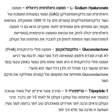
L- Sodium Hyaluronate – חומצה היאלורונית כיראלית –
חומצה
היאלורונית הנה גליקוזאמינוגליקן (GAG) המצוי במשתית התומכת של
העור. גליקוזאמינוגליקנים קושרים מים עד פי 1000 ממשקלם. בשימוש
מקומי, הם סופחים מים ומוסיפים לחות. מחקרים הראו גם כי חומצה
היאלורונית יכולה לחזק את נוכחות החומצה הרטינואית (המסייעת
להתחדשות העור והסופת לחות) וכן להגביר את הסינתזה של הקולגן.
Gluconolactone – גולוקונולאקטון
– חומצה פולי-הידרוקסית (PHA)
לא מגרה ונוגדת חימצון המתאימה לכל סוגי העור, לרבות עור רגיש.
חומצה פולי-הידרוקסית זו היא חומר סופח מים המצוי באופן טבעי בגוף
האדם שהעור כבר מורגל לה ולכן גירוי העור הוא מזערי.
Gluconolactone מפחיתה את הופעתם של קמטים ומחליקה את מרקם
העור.
Tripeptide-1 – טריפפטיד-1
– מרכיב אנטי אייג’ינג יעיל מאוד שהוכח
כמשפר את הסינתזה של קולגן I וקולגן IV לאחר 15 יום בלבד. סיבי
הקולגן נראים הרבה יותר אחידים ומאורגנים טוב יותר בדומה לעור צעיר.
השפעה זו מניבה עור מלא ורך יותר.