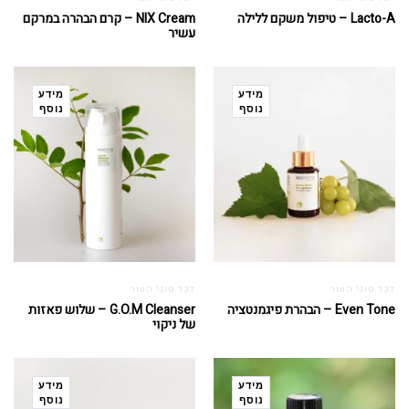
Lacto-A – טיפול משקם ללילה
NIX Cream – קרם הבהרה במרקם
עשיר
מידע
מידע
נוסף
נוסף
לכל סוגי העור
לכל סוגי העור
Even Tone – הבהרת פיגמנטציה
G.O.M Cleanser – שלוש פאזות
של ניקוי
מידע
מידע
נוסף
נוסף