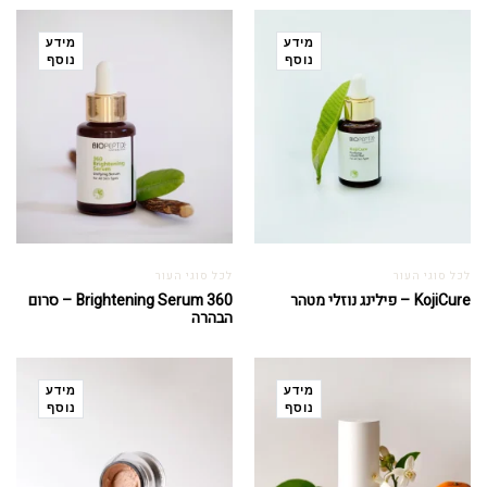
מידע
מידע
נוסף
נוסף
לכל סוגי העור
לכל סוגי העור
KojiCure – פילינג נוזלי מטהר
360 Brightening Serum – סרום
הבהרה
מידע
מידע
נוסף
נוסף