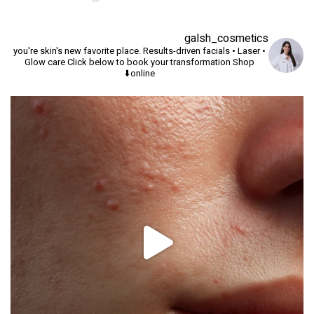
galsh_cosmetics
you're skin's new favorite place.
Results-driven facials • Laser •
Glow care
Click below to book your transformation
Shop
online⬇️
יך