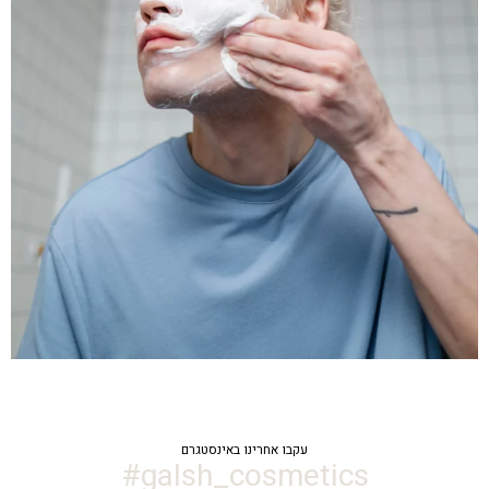
עקבו אחרינו באינסטגרם
galsh_cosmetics#