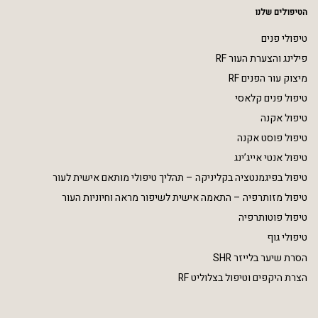
הטיפולים שלנו
טיפולי פנים
פילינג והצערת העור RF
מיצוק עור הפנים RF
טיפול פנים קלאסי
טיפול אקנה
טיפול פוסט אקנה
טיפול אנטי אייג’ינג
טיפול בפיגמנטציה בקליניקה – תהליך טיפולי מותאם אישית לעור
טיפול מזותרפיה – התאמה אישית לשיפור מראה וחיוניות העור
טיפול פוטותרפיה
טיפולי גוף
הסרת שיער בלייזר SHR
הצרת היקפים וטיפול בצלוליט RF