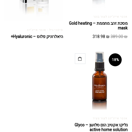
אנטי אייג'ינג לעור בוגר
מסכת זהב מחממת – Gold heating
mask
סימני גיל - אנטי אייג'ינג
המחיר
המחיר
318.98
₪
389.00
₪
היאלרוניק פלוס – Hyaluronic+
המקורי
הנוכחי
היה:
הוא:
318.98 ₪.
389.00 ₪.
18%
אנטי אייג'ינג לעור צעיר
גליקו אקטיב הום סלושן – Glyco
active home solution