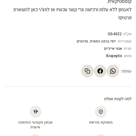
קוסמטיקאית.
לאבחון ללא עלות ורכישה צרי קשר עכשיו או לחצ/י כאן להשארת
פרטים!
מק"ט:
GS-4322
קטגוריות:
יופי ברמה התאית
,
סרומים
תגית:
אנטי אייג׳ינג
מותג:
Biopeptix
שתפו:
למה לקנות אצלנו
משווקת מורשת
אבחון מקצועי והתאמה
אישית