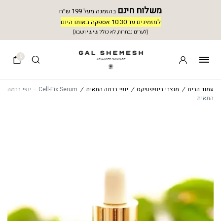
משלוח חינם
בהזמנה מעל 199 ש״ח
למזמינים עד 10:30 אספקה באותו היום
(לערים נבחרות, לא כולל שישי ושבת)
0
עמוד הבית
/
מוצרי ביופפטיקס
/
יופי ברמה התאית
/
Cell-Fix Serum – יופי ברמה
התאית