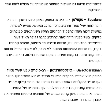
לליפוזומים נודעת גם חשיבות בשיפור משמעותי של תכולת לחות העור
ובהחלקתו.
Squalane – סקוולאן
– מרכיב זה המופק באופן טבעי משמן זית הוא
חומר לחות יעיל מאוד ומרכיב מרכזי בחלב האנושי. מסייע לשמירת
גמישות ורכות העור ולתפקוד המחסום התקין מפני תנאים סביבתיים
מזיקים. בשל מבנהו הזהה לעור, למרכיב קרבה גדולה מאוד לעור
ולליפידים הטבעיים שלו, תכונות חדירת עור מצוינות, מפחית קמטים
דקים, עם תכונות התפשטות מתונות, לא מגרה, לא אלרגני ומכיל תכונות
היפו-קומדוגניות. הרקמות מפגינות מרקם משופר המלווה בירידה ביובש
ובקמטים.
Galactoarabinan – גאלקטוארבינאן
– רב-סוכרים טבעי פעיל מאוד
המופק מעצי ארזית. מחקרים הראו כי מרכיב זה הוא חומר קילוף חשוב
ואף מגביר התקלפות כאשר נעשה בו שימוש עם חומרי קילוף אחרים.
הוא מפחית קמטים, מגביר את פעילות חילוף החומרים של התאים,
משפר את תכונות סינון קרינת השמש של תחמוצת טיטניום ומפחית את
אובדן המים דרך שכבות העור.