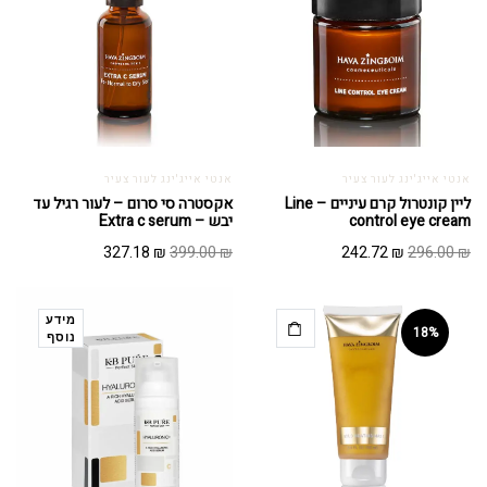
אנטי אייג'ינג לעור צעיר
אנטי אייג'ינג לעור צעיר
ליין קונטרול קרם עיניים – Line
אקסטרה סי סרום – לעור רגיל עד
control eye cream
יבש – Extra c serum
המחיר
המחיר
המחיר
המחיר
327.18
₪
399.00
₪
242.72
₪
296.00
₪
המקורי
הנוכחי
המקורי
הנוכחי
היה:
הוא:
היה:
הוא:
327.18 ₪.
399.00 ₪.
242.72 ₪.
296.00 ₪.
מידע
18%
נוסף