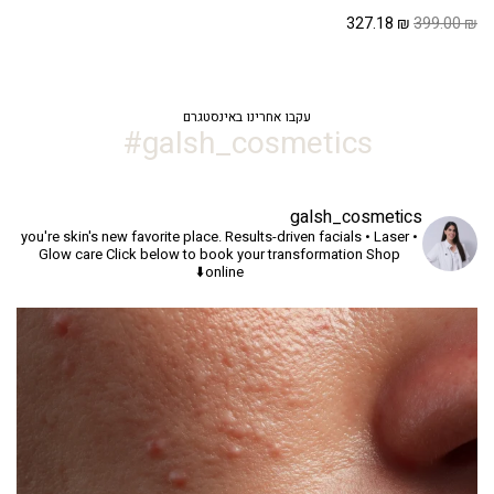
המחיר
המחיר
327.18
₪
399.00
₪
המקורי
הנוכחי
היה:
הוא:
327.18 ₪.
399.00 ₪.
עקבו אחרינו באינסטגרם
galsh_cosmetics#
galsh_cosmetics
you're skin's new favorite place.
Results-driven facials • Laser •
Glow care
Click below to book your transformation
Shop
online⬇️
יך