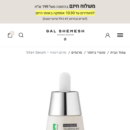
משלוח חינם
בהזמנה מעל 199 ש״ח
למזמינים עד 10:30 אספקה באותו היום
(לערים נבחרות, לא כולל שישי ושבת)
0
עמוד הבית
/
מוצרי ביופור
/
סרומים
/
סרום ויטה+ – Vita+ Serum