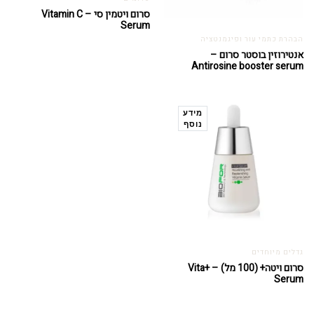
סרום ויטמין סי – Vitamin C
Serum
הבהרת כתמי עור ופיגמנטציה
אנטירוזין בוסטר סרום –
Antirosine booster serum
מידע
נוסף
גדלים מיוחדים
סרום ויטה+ (100 מל) – Vita+
Serum