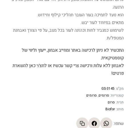
הרגעה.
הוא נועד לתמיכה בעור העובר תהליכי קילוף וחידוש.
מתאים במיוחד לעור יבש.
לשימוש כמגביר לחות וכהזנה לעור בכל מצב, על פי הצורך ואבחנת
המטפל/ת.
התכשיר לא ניתן לרכישה באתר ומחייב אבחון, ייעוץ וליווי של
קוסמטיקאית.
לאבחון ללא עלות ורכישה צרי קשר עכשיו או לחצ/י כאן להשארת
פרטים!
מק"ט:
GS-3145
קטגוריות:
סרומים
,
סרומים
תגית:
סרום
מותג:
Biofor
שתפו: