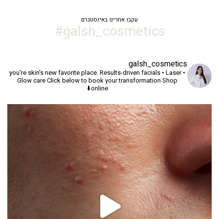
עקבו אחרינו באינסטגרם
galsh_cosmetics#
galsh_cosmetics
you're skin's new favorite place.
Results-driven facials • Laser •
Glow care
Click below to book your transformation
Shop
online⬇️
יך