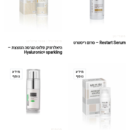
מוצרי נון
סימני גיל - אנטי אייג'ינג
Restart Serum – סרום ריסטרט
היאלרוניק פלוס הגרסה הנוצצת –
Hyaluronic+ sparkling
מידע
מידע
נוסף
נוסף
סרומים