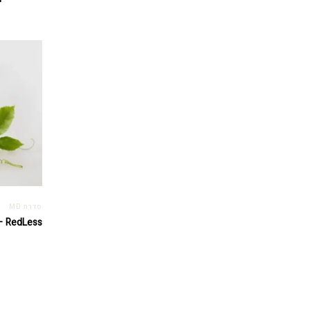
סדרת MD
RedLess – להפחתת גירויים בעור