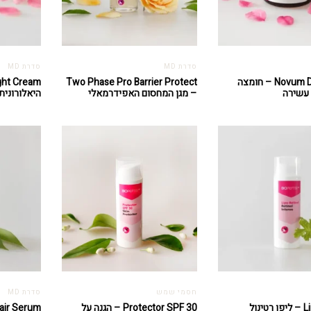
סדרת MD
סדרת MD
Novum Day Cream – חומצה
Two Phase Pro Barrier Protect
 עשירה
– מגן המחסום האפידרמאלי
היאלורונית
חסמי שמש
סדרת MD
נול
Protector SPF 30 – הגנה על