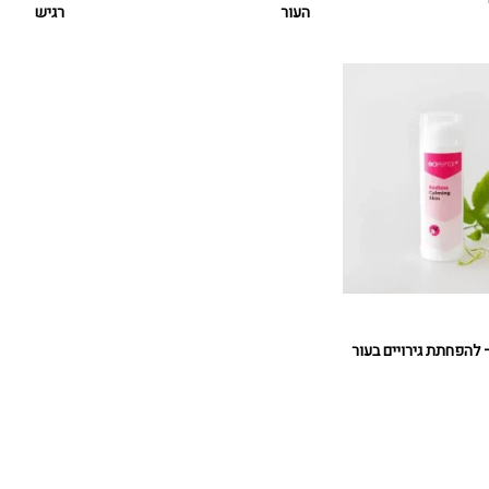
העור
רגיש