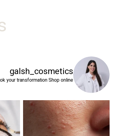
#
galsh_cosmetics
ok your transformation
Shop online⬇️
 שהעור שלך צריך
טיפול פנים נכון הוא הרבה מעבר לניקוי העור. המטרה ה
זה קור