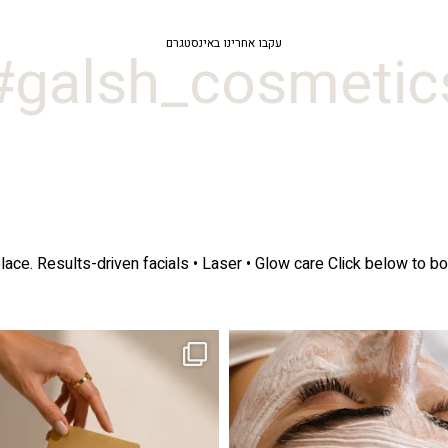
עקבו אחרינו באינסטגרם
galsh_cosmetics
lace.
Results-driven facials • Laser • Glow care
Click below to bo
ה! מועדון החברות שלנו סוף סוף נפתח. מהיום,
אקנה הוא אחד המצבים הנפוצים ביותר בעו