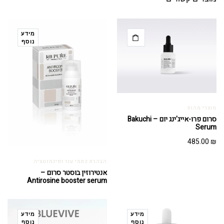
מידע
נוסף
מוצרי מהות
סרום פרו-אייג'ינג יום – Bakuchi
Serum
485.00
₪
הבהרת כתמי עור ופיגמנטציה
אנטירוזין בוסטר סרום –
Antirosine booster serum
מידע
מידע
נוסף
נוסף