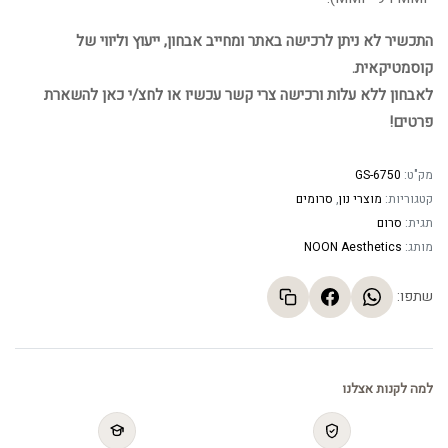
התכשיר לא ניתן לרכישה באתר ומחייב אבחון, ייעוץ וליווי של
קוסמטיקאית.
לאבחון ללא עלות ורכישה צרי קשר עכשיו או לחצ/י כאן להשארת
פרטים!
מק"ט:
GS-6750
קטגוריות:
מוצרי נון
,
סרומים
תגית:
סרום
מותג:
NOON Aesthetics
שתפו:
למה לקנות אצלנו