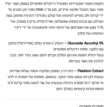
חזקות כאנטי-אוקסידנט המנטרל רדיקלים חופשיים בעומק העור. יעיל
מאד בעור הסובל מפוטו-אייג'ינג, מגן על ה-DNA מפני נזק הנגרם על
ידי קרינת UV, מסייע לסינתזה של קולגן בתהליכי רגנרציה ומיצוק בעור.
השילוב עם נגזרת נוספת שפעולתה אפידרמלית בריכוז משולב של
11% מונע את הווצרותם של סימני היפר-פיגמנטציה על ידי דיכוי
הסינתזה של מלנין.
5% Glucoside Ascorbyl –
ויטמין C מסיס במים (אפידרמלי) מיוצב
עם גלוקוז. סופח רדיקלים חופשיים
ובעל יכולת לשנות את גוון המלנין הקיים לחום מעט בהיר יותר, ובכך
להלבין את העור בעדינות.
Plankton Extract –
הינו רכיב המופק ממיקרו-אצות בעלות עמידות
טבעית לקרינת שמש מאד חזקה. בהתאם, תוספת של תמצית זו לויט
סי סרום %11 תומכת ביכולת הטבעית של עור להגנה מפני קרינת U.V
וטמפרטורות קיצוניות במהלך היום.
מוצרים קשורים