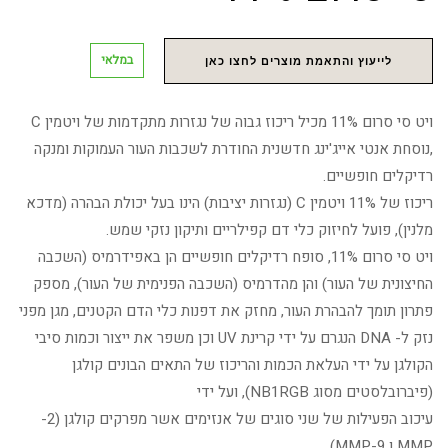
במלאי
לייעוץ והתאמת מוצרים לחצו כאן
ויט סי סרום 11% מכיל ריכוז גבוה של נגזרות מתקדמות של ויטמין C
,נוסחת אנטי אייג'ינג חדשנית החודרת לשכבות העור העמוקות ומנקה
רדיקלים חופשיים.
ריכוז של 11% ויטמין C (נגזרות יציבות) הינו בעל יכולת הבהרה (מדכא
מלנין), פועל לחיזוק כלי דם קפילריים ותיקון נזקי שמש.
ויט סי סרום 11%, סופח רדיקלים חופשיים הן באפידרמיס (השכבה
החיצונית של העור) והן מהדרמיס (השכבה הפנימית של העור), מספק
פתרון תומך להבהרת העור, מחזק את דפנות כלי הדם הקטנים, מגן מפני
נזק ל- DNA הנגרם על ידי קרינת UV וכן משפר את ייצור וכמות סיבי
הקולגן על ידי העלאת הכמות והריכוז של התאים הבונים קולגן
(פיברובלסטים מסוג NB1RGB), ועל ידי
עיכוב הפעילות של שני סוגים של אנזימים אשר מפרקים קולגן (2-
MMP ו 9-MMP).