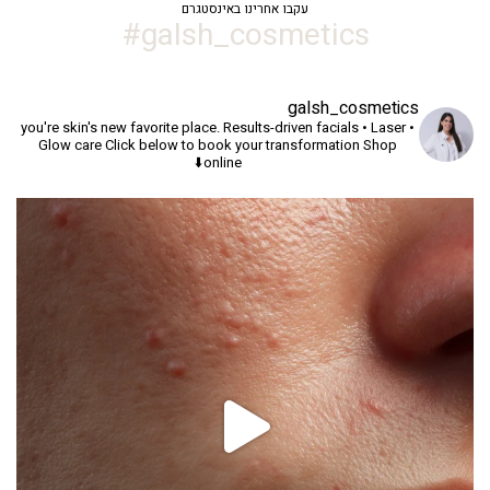
עקבו אחרינו באינסטגרם
galsh_cosmetics#
galsh_cosmetics
you're skin's new favorite place.
Results-driven facials • Laser •
Glow care
Click below to book your transformation
Shop
online⬇️
יך