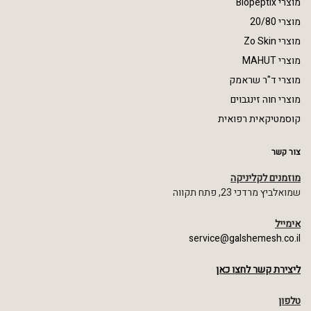
מוצרי Biopeptix
מוצרי 20/80
מוצרי Zo Skin
מוצרי MAHUT
מוצרי ד"ר שראמק
מוצרי חוה זינגבוים
קוסמטיקאית רפואית
צור קשר
מוזמנים לקליניקה
שמואלביץ מרדכי 23, פתח תקווה
אימייל
service@galshemesh.co.il
ליצירת קשר לחצו כאן
טלפון