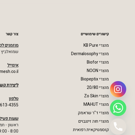
קישורים שימושיים
צור קשר
מוצרי KB Pure
מוזמנים לק
שמואלביץ מרדכי 23,
מוצרי Dermalosophy
מוצרי Biofor
אימייל
מוצרי NOON
mesh.co.il
מוצרי Biopeptix
ליצירת קשר
מוצרי 20/80
מוצרי Zo Skin
טלפון
מוצרי MAHUT
-613-4355
מוצרי ד"ר שראמק
שעות פעיל
מוצרי חוה זינגבוים
ראשון - חמ
קוסמטיקאית רפואית
8:00 - 19:00