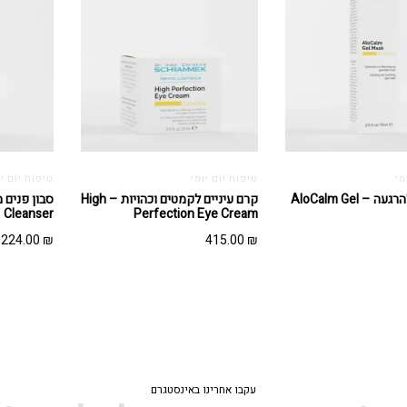
מי
טיפוח יום יומי
טיפוח יום יו
מסכת ג'ל להרגעה – AloCalm Gel
קרם עיניים לקמטים וכהויות – High
Cleanser
Perfection Eye Cream
224.00
₪
415.00
₪
עקבו אחרינו באינסטגרם