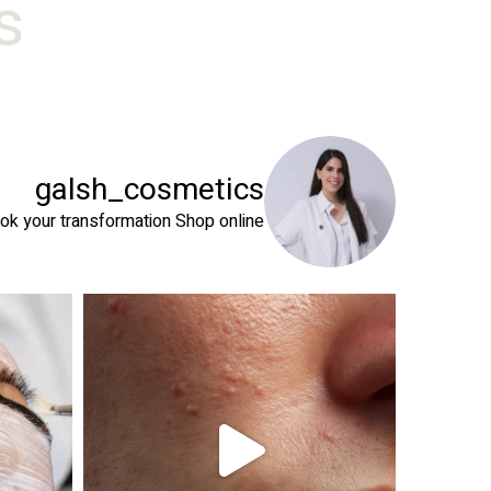
#
galsh_cosmetics
ok your transformation
Shop online⬇️
 שהעור שלך צריך
טיפול פנים נכון הוא הרבה מעבר לניקוי העור. המטרה ה
זה קור