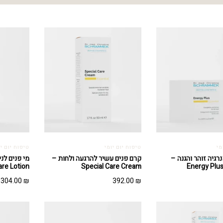
מי
טיפוח יום יומי
טיפוח יום יו
רגיה זוהר והגנה –
קרם פנים עשיר להרגעה ולחות –
are Lotion
Special Care Cream
Energy Plu
304.00
₪
392.00
₪