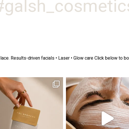
galsh_cosmetics
lace.
Results-driven facials • Laser • Glow care
Click below to bo
ה! מועדון החברות שלנו סוף סוף נפתח. מהיום,
אקנה הוא אחד המצבים הנפוצים ביותר בעו