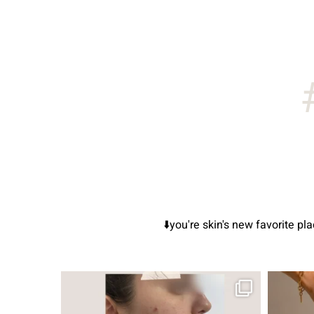
you're skin's new f
ור, אך לכל עור