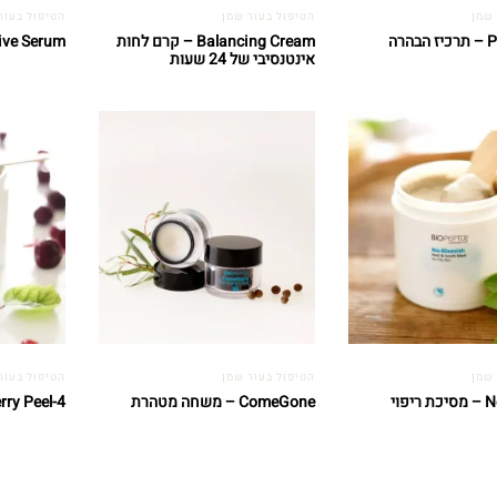
 שמן
הטיפול בעור שמן
הטיפול בעור
הרה
Balancing Cream – קרם לחות
re Active Serum
אינטנסיבי של 24 שעות
 שמן
הטיפול בעור שמן
הטיפול בעור
No-Blemish – מסיכת ריפוי
ComeGone – משחה מטהרת
4-Berry Peel – פילינג חומצות פרי