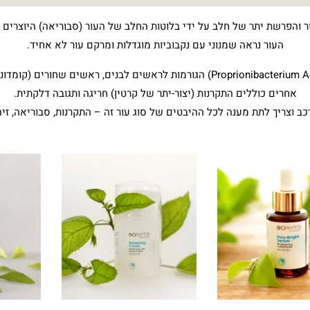
צור והפרשת יתר של חלב על ידי בלוטות החלב של העור (סבוריאה) היוצרים עור
העור נראה שמנוני עם נקבוביות מוגדלות ומרקם עור לא אחיד.
החלב עשוי לחסום את הנקבוביות ולמשוך בקטריות (Proprionibacterium Acnes) הגורמות לראשים ל
התקרנות (יצור-יתר של קרטין) חריגה ותגובה דלקתית.
ורכב וצריך לתת מענה לכל ההיבטים של סוג עור זה – התקרנות, סבוריאה, זיהום