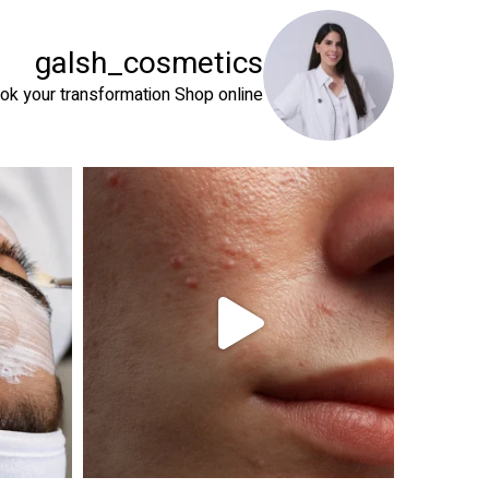
galsh_cosmetics
ok your transformation
Shop online⬇️
 שהעור שלך צריך
טיפול פנים נכון הוא הרבה מעבר לניקוי העור. המטרה ה
זה קור