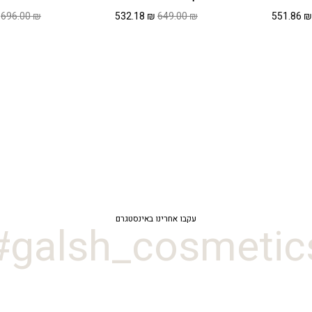
מחיר
המחיר
המחיר
המחיר
696.00
₪
532.18
₪
649.00
₪
551.86
₪
מקורי
הנוכחי
המקורי
הנוכחי
יה:
הוא:
היה:
הוא:
532.18 ₪.
649.00 ₪.
551.86 ₪.
673.00 ₪
עקבו אחרינו באינסטגרם
galsh_cosmetics