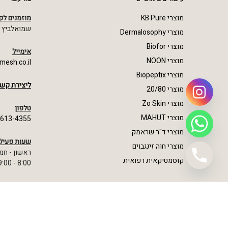
מוצרי KB Pure
מוזמנים לק
שמואלביץ מרדכי 23,
מוצרי Dermalosophy
מוצרי Biofor
אימייל
מוצרי NOON
mesh.co.il
מוצרי Biopeptix
ליצירת קשר
מוצרי 20/80
מוצרי Zo Skin
טלפון
מוצרי MAHUT
-613-4355
מוצרי ד"ר שראמק
שעות פעיל
מוצרי חוה זינגבוים
ראשון - חמ
קוסמטיקאית רפואית
8:00 - 19:00