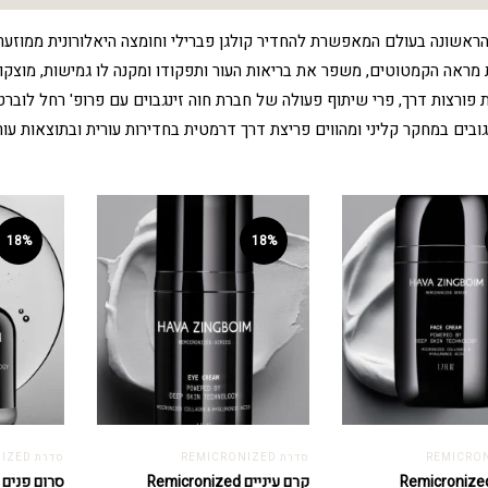
 הראשונה בעולם המאפשרת להחדיר קולגן פברילי וחומצה היאלורונית ממוזער
ראה הקמטוטים, משפר את בריאות העור ותפקודו ומקנה לו גמישות, מוצקות,
 פורצות דרך, פרי שיתוף פעולה של חברת חוה זינגבוים עם פרופ' רחל לוברט
בים במחקר קליני ומהווים פריצת דרך דרמטית בחדירות עורית ובתוצאות עורי
18%
18%
סדרת REMICRONIZED
סדרת REMICRONIZED
קרם עיניים Remicronized
סרום פנים Remicronized