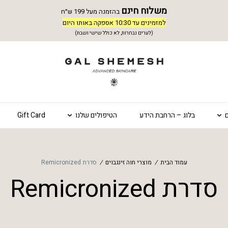
משלוח חינם
בהזמנה מעל 199 ש״ח
למזמינים עד 10:30 אספקה באותו היום
(לערים נבחרות, לא כולל שישי ושבת)
בלוג – הרחבת הידע
הטיפולים שלנו
Gift Card
עמוד הבית
/
מוצרי חוה זינגבוים
/
סדרת Remicronized
סדרת Remicronized