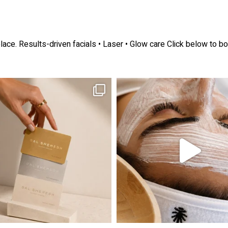
lace.
Results-driven facials • Laser • Glow care
Click below to bo
ה! מועדון החברות שלנו סוף סוף נפתח. מהיום,
אקנה הוא אחד המצבים הנפוצים ביותר בעו