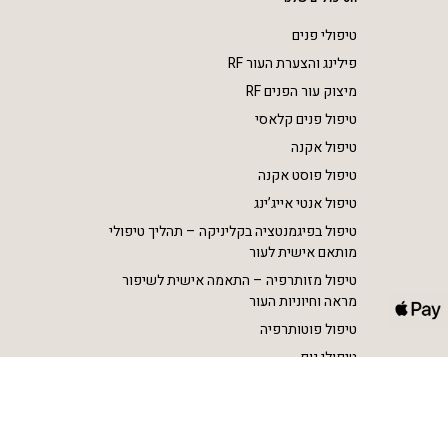
טיפולי פנים
פילינג והצערת העור RF
מיצוק עור הפנים RF
טיפול פנים קלאסי
טיפול אקנה
טיפול פוסט אקנה
טיפול אנטי אייג’ינג
טיפול בפיגמנטציה בקליניקה – תהליך טיפולי
מותאם אישית לעור
טיפול מזותרפיה – התאמה אישית לשיפור
מראה וחיוניות העור
טיפול פוטותרפיה
טיפולי גוף
הסרת שיער בלייזר SHR
הצרת היקפים וטיפול בצלוליט RF