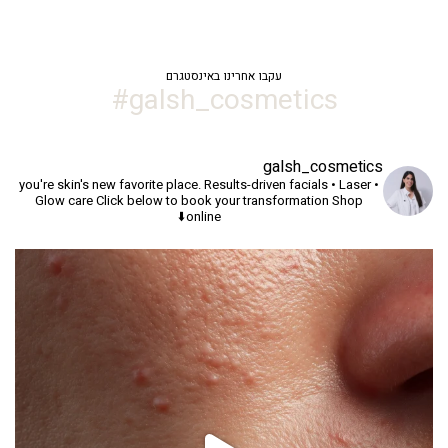
עקבו אחרינו באינסטגרם
galsh_cosmetics#
galsh_cosmetics
you're skin's new favorite place.
Results-driven facials • Laser •
Glow care
Click below to book your transformation
Shop
online⬇️
יך