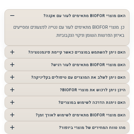
האם מוצרי BIOFOR מתאימים לעור עם אקנה?
כן. מוצרי BIOFOR מתאימים לעור עם נטייה לפצעונים ומסייעים
באיזון הפרשות השומן וניקוי הנקבוביות.
האם ניתן להשתמש במוצרים כאשר קיימת פיגמנטציה?
כן. מוצרי BIOFOR תומכים בחידוש העור ובהבהרת המראה הכללי.
האם מוצרי BIOFOR מתאימים לעור רגיש?
במקרים רבים ניתן לשלב את המוצרים בצורה מבוקרת בהתאם
האם ניתן לשלב את המוצרים עם טיפולים בקליניקה?
לרמת הרגישות ובהתאמה מקצועית.
כן. מוצרי BIOFOR משתלבים כחלק מתהליך טיפולי מקצועי
היכן ניתן לרכוש את מוצרי BIOFOR?
ושמירה על התוצאות.
ניתן לרכוש את מוצרי BIOFOR בקליניקה של גל שמש לאחר
האם ניתנת הדרכה לשימוש במוצרים?
אבחון מקצועי והתאמה אישית.
כן. בעת הרכישה בקליניקה של גל שמש ניתנת הדרכה מקצועית
האם מוצרי BIOFOR מתאימים לשימוש לאורך זמן?
הכוללת הסבר על סדר השימוש.
כן. ניתן לשלב את המוצרים כחלק משגרת טיפוח מתמשכת
מהו טווח המחירים של מוצרי ביופור?