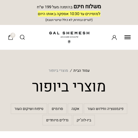
משלוח חינם
בהזמנה מעל 199 ש״ח
למזמינים עד 10:30 אספקה באותו היום
(לערים נבחרות, לא כולל שישי ושבת)
0
עמוד הבית
/
מוצרי ביופור
מוצרי ביופור
פיגמנטציה וחידוש העור
אקנה
סרומים
טיפוח ושיקום העור
ביו-לוג'יק
גדלים מיוחדים