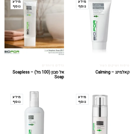
מידע
מידע
נוסף
נוסף
טיפוח ושיקום העור
גדלים מיוחדים
קאלמינג – Calming
אל סבון (100 מל) – Soapless
Soap
מידע
מידע
נוסף
נוסף