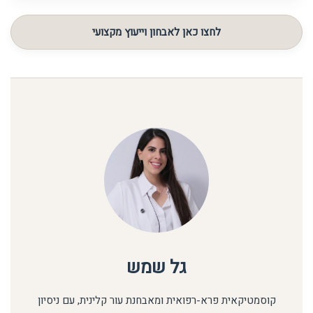
בהתאם למצב העור.
טווח המחירים של מוצרי ביופור נע בין 153 – 408 ש"ח, כאשר
המחיר משתנה בהתאם לסוג המוצר, הריכוז וההתאמה הטיפולית.
לחצו כאן לאבחון וייעוץ מקצועי
גל שמש
קוסמטיקאית פרא-רפואית ומאבחנת עור קלינית, עם ניסיון