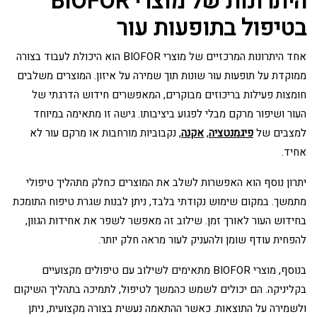
היתרונות של מוצרי BIOFOR
בטיפול בתופעות עור
אחד היתרונות המרכזיים של מוצרי BIOFOR הוא היכולת לעבוד בצורה
ממוקדת על תופעות עור שונות תוך שמירה על איזון. המוצרים משלבים
חומצות פעילות בריכוזים מבוקרים, המאפשרים חידוש הדרגתי של
העור ושיפור מרקם מבלי לפגוע ביציבותו. גישה זו מתאימה במיוחד
למצבים של
פיגמנטציה
,
אקנה
, נקבוביות מורחבות או מרקם עור לא
אחיד.
יתרון נוסף הוא האפשרות לשלב את המוצרים כחלק מתהליך טיפולי
מתמשך. במקום שימוש נקודתי בלבד, ניתן לבנות שגרת טיפוח התומכת
בחידוש העור לאורך זמן. שילוב זה מאפשר לשפר את אחידות הגוון,
להפחית עודף שומן ולהעניק לעור מראה חלק יותר.
בנוסף, מוצרי BIOFOR מתאימים לשילוב עם טיפולים מקצועיים
בקליניקה. הם יכולים לשמש כהמשך לטיפול, לתמיכה בתהליך השיקום
ולשמירה על התוצאות. כאשר ההתאמה נעשית בצורה מקצועית, ניתן