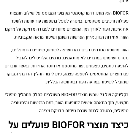
איזון.
BIOFOR הוא מותג דרמו קוסמטי מקצועי המבוסס על שילוב חומצות
פעילות ורכיבים משקמים, במטרה לטפל בתופעות עור שונות ולשפר
את איכות העור לאורך זמן. המוצרים מיועדים לעבודה מדויקת על מרקם
העור, אחידות הגוון, איזון הפרשות השומן ושיפור מראה הנקבוביות.
העור מושפע מגורמים רבים כמו חשיפה לשמש, שינויים הורמונליים,
סטרס ושימוש במוצרים לא מותאמים. גורמים אלו יכולים להוביל
להופעת כתמים, פצעונים, עור מחוספס או חוסר אחידות. כאשר עובדים
עם מוצרים המותאמים לתופעה עצמה, ניתן ליצור תהליך הדרגתי ומבוקר
שמוביל לשיפור במראה העור ובתחושה הכללית.
בקליניקה של גל שמש מוצרי BIOFOR משולבים כחלק מתהליך טיפולי
מקצועי, תוך התאמה אישית לתופעות העור, רמת הרגישות והיסטוריה
טיפולית, במטרה לבנות שגרת טיפוח מדויקת ויציבה.
כיצד מוצרי BIOFOR פועלים על