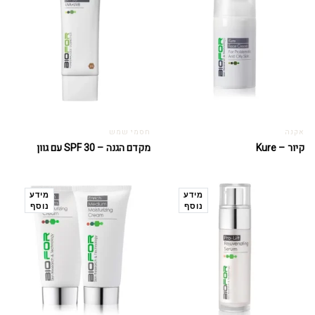
אקנה
חסמי שמש
קיור – Kure
מקדם הגנה – SPF 30 עם גוון
מידע
מידע
נוסף
נוסף