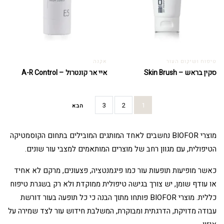
טיפוח ושיקום העור
אקנה
סקין בראש – Skin Brush
איי אר קונטרול – A-R Control
3
2
1
הבא
מוצרי BIOFOR נחשבים לאחד המותגים המובילים בתחום הקוסמטיקה
הטיפולית, עם מגוון רחב של מוצרים המותאמים למצבי עור שונים.
כאשר מופיעות תופעות עור כמו פיגמנטציה, פצעונים, מרקם לא אחיד
או עודף שומן, יש צורך בגישה טיפולית ממוקדת ולא רק בשגרת טיפוח
כללית. מוצרי BIOFOR פותחו מתוך הבנה כי כל תופעה בעור דורשת
עבודה מדויקת, הדרגתית ומבוקרת, המשלבת חידוש עור לצד שמירה על