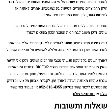
למוצרי ביופור מחירים שונים על פי סוג המוצר והחומרים הפעילים בו.
חלק מהמוצרים מיועדים לטיפול בפיגמנטציה, אחרים לאקנה או
לחידוש העור, ולכן טווח המחירים אינו אחיד.
מוצרי ביופור כוללים מגוון רחב של מוצרים המותאמים למצבי עור
שונים, ולכן חשוב לבחור את המוצר הנכון בהתאם לצורך.
בעת בחירת מוצר ביופור חשוב להתייחס לא רק למחיר אלא להתאמה
למצב העור, שכן התאמה לא נכונה עלולה להשפיע על תוצאות הטיפול.
לאורך השנים בקליניקה פגשתי מצבי עור רבים ושונים, ולכן אני יודעת
שאין מוצר אחד שמתאים לכולם.
מוצרי BIOFOR
נבחרים ומותאמים
בהתאם למצב העור, לרגישויות ולמטרות הטיפול, מתוך מטרה לבנות
שגרת טיפוח מאוזנת ויעילה לאורך זמן. לקבלת אבחון מקצועי ומדוייק
מוזמנות/ים ליצור קשר בטלפון
052-613-4355
או בעמוד
צור קשר
שלנו
או
בווטסאפ שלנו
.
שאלות ותשובות