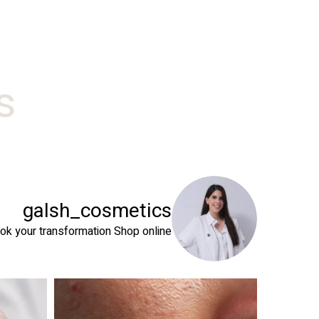
#
galsh_cosmetics
ok your transformation
Shop online⬇️
 שהעור שלך צריך
טיפול פנים נכון הוא הרבה מעבר לניקוי העור. המטרה ה
זה קור