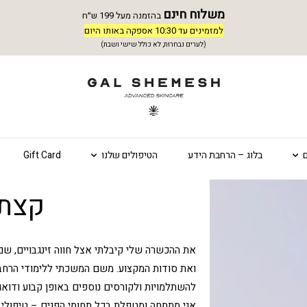
משלוח חינם
בהזמנה מעל 199 ש״ח
למזמינים עד 10:30 אספקה באותו היום
(לערים נבחרות, לא כולל שישי ושבת)
בלוג – הרחבת הידע
הטיפולים שלנו
Gift Card
קצת 
את ההכשרה שלי קיבלתי אצל חווה זינגבויים, שם
להשתלמויות ולקורסים נוספים באופן קבוע ודוא
אני מתמחה ומטפלת בכל תחומי הפנים – טיפולי אנ