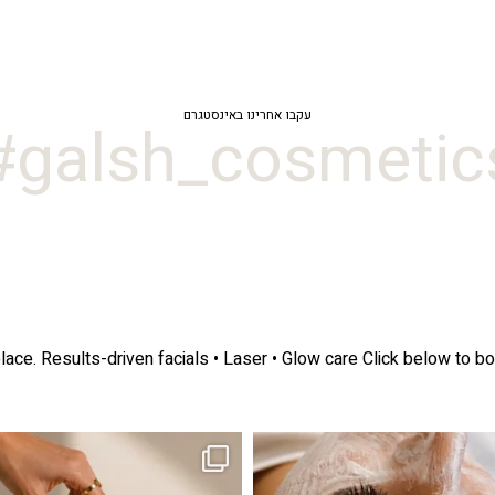
עקבו אחרינו באינסטגרם
galsh_cosmetics
lace.
Results-driven facials • Laser • Glow care
Click below to bo
ה! מועדון החברות שלנו סוף סוף נפתח. מהיום,
אקנה הוא אחד המצבים הנפוצים ביותר בעו