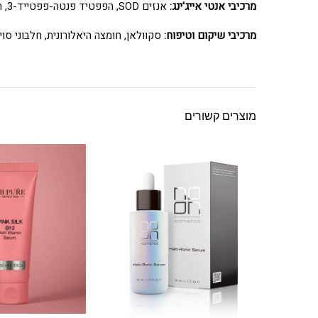
מרכיבי אנטי אייג'ינג:
אנזים SOD, הפפטיד פנטה-פפטייד-3, תמצית תה ירוק.
מרכיבי שיקום וטיפוח:
סקוולאן, חומצה היאלורונית, חלבוני סויה, תמצית Myrciaria dubia, ויטמין E, לציטין, תמ
מוצרים קשורים