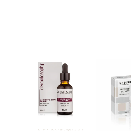
חידוש עור/קמטים - אנטי אייג'ינג