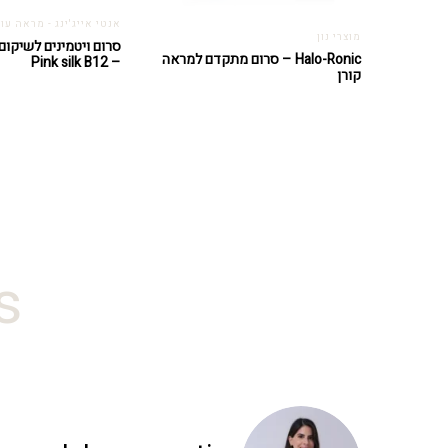
אנטי אייג'ינג - מראה עור
מוצרי נון
סרום ויטמינים לשיקום
Halo-Ronic – סרום מתקדם למראה
– Pink silk B12
קורן
#