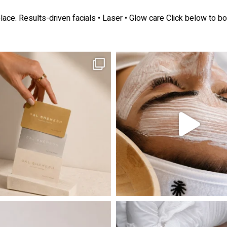
lace.
Results-driven facials • Laser • Glow care
Click below to bo
ה! מועדון החברות שלנו סוף סוף נפתח. מהיום,
אקנה הוא אחד המצבים הנפוצים ביותר בעו
 שהעור פשוט צריך לעצור רגע, לנשום ולהתאזן
תהליך אחד שיכול לעשות הבדל גדול במראה