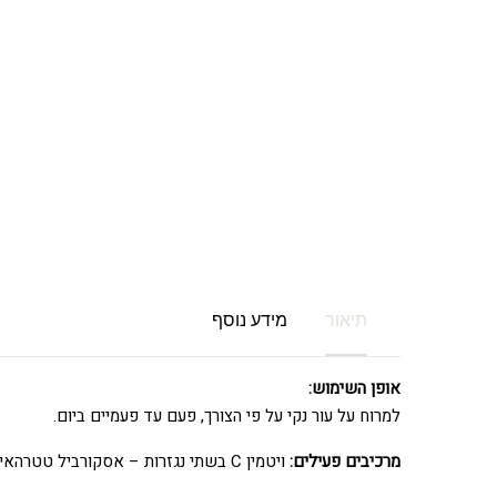
תיאור
מידע נוסף
אופן השימוש:
למרוח על עור נקי על פי הצורך, פעם עד פעמיים ביום.
מרכיבים פעילים:
ויטמין C בשתי נגזרות – אסקורביל טטרהאיזו פלמיטט, סודיום אסקורביל פספט.