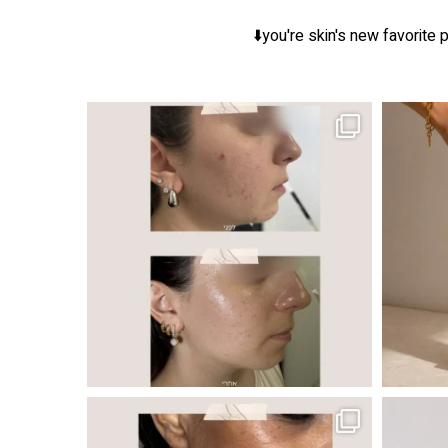
you're skin's new favorite p
ר, אך לכל עור
 ובאיכות העור