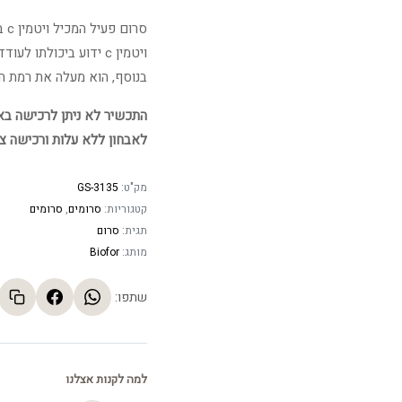
סרום פעיל המכיל ויטמין c בריכוז טיפולי.
ויטמין c ידוע ביכולתו לעודד ייצור קולגן בעור ובכך לתרום למיצוק ואנטי אייג'ינג.
בנוסף, הוא מעלה את רמת הל
התכשיר לא ניתן לרכישה באתר
לאבחון ללא עלות ורכישה צ
מק"ט:
GS-3135
קטגוריות:
סרומים
,
סרומים
תגית:
סרום
מותג:
Biofor
שתפו:
למה לקנות אצלנו