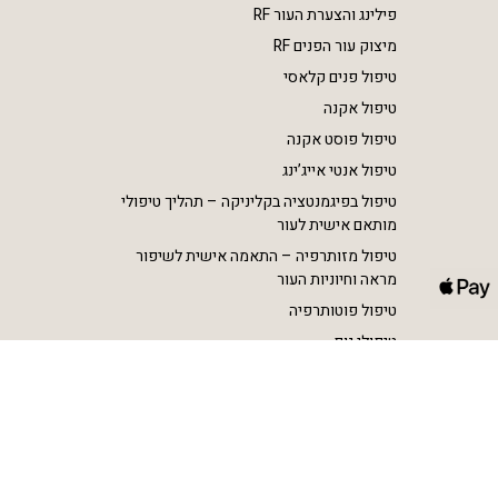
פילינג והצערת העור RF
מיצוק עור הפנים RF
טיפול פנים קלאסי
טיפול אקנה
טיפול פוסט אקנה
טיפול אנטי אייג’ינג
טיפול בפיגמנטציה בקליניקה – תהליך טיפולי
מותאם אישית לעור
טיפול מזותרפיה – התאמה אישית לשיפור
מראה וחיוניות העור
טיפול פוטותרפיה
טיפולי גוף
הסרת שיער בלייזר SHR
הצרת היקפים וטיפול בצלוליט RF