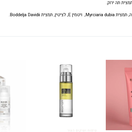
צית Boddelja Davidii.
טיפוח ושיקום העור