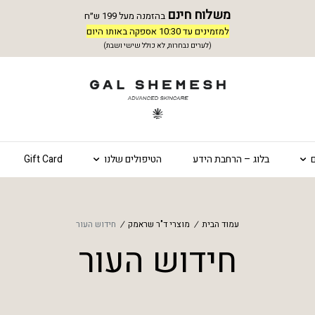
משלוח חינם
בהזמנה מעל 199 ש״ח
למזמינים עד 10:30 אספקה באותו היום
(לערים נבחרות, לא כולל שישי ושבת)
בלוג – הרחבת הידע
הטיפולים שלנו
Gift Card
עמוד הבית
/
מוצרי ד"ר שראמק
/
חידוש העור
חידוש העור