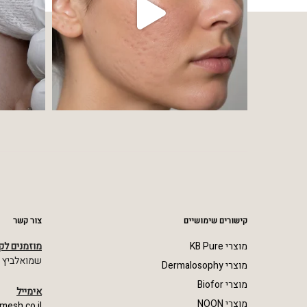
קישורים שימושיים
צור קשר
מוצרי KB Pure
מוזמנים לק
שמואלביץ מרדכי 23,
מוצרי Dermalosophy
מוצרי Biofor
אימייל
מוצרי NOON
mesh.co.il