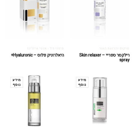
שיקום והרגעת העור
סימני גיל - אנטי אייג'ינג
רילקסר ספריי – Skin relaxer
היאלרוניק פלוס – Hyaluronic+
spray
מידע
מידע
נוסף
נוסף