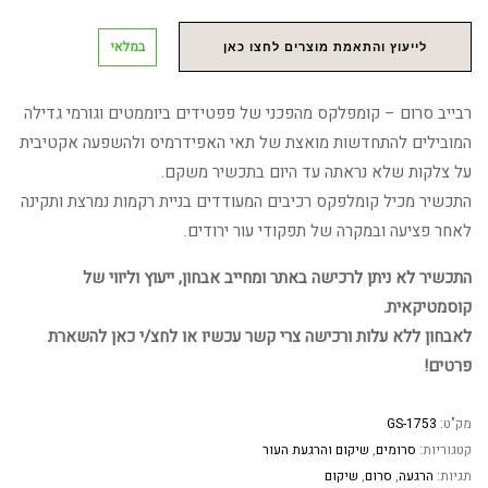
במלאי
לייעוץ והתאמת מוצרים לחצו כאן
רבייב סרום – קומפלקס מהפכני של פפטידים ביוממטים וגורמי גדילה
המובילים להתחדשות מואצת של תאי האפידרמיס ולהשפעה אקטיבית
על צלקות שלא נראתה עד היום בתכשיר משקם.
התכשיר מכיל קומלפקס רכיבים המעודדים בניית רקמות נמרצת ותקינה
לאחר פציעה ובמקרה של תפקודי עור ירודים.
התכשיר לא ניתן לרכישה באתר ומחייב אבחון, ייעוץ וליווי של
קוסמטיקאית.
לאבחון ללא עלות ורכישה צרי קשר עכשיו או לחצ/י כאן להשארת
פרטים!
מק"ט:
GS-1753
קטגוריות:
סרומים
,
שיקום והרגעת העור
תגיות:
הרגעה
,
סרום
,
שיקום