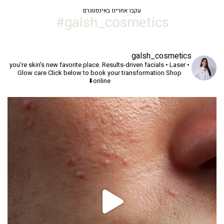
עקבו אחרינו באינסטגרם
galsh_cosmetics#
galsh_cosmetics
you're skin's new favorite place.
Results-driven facials • Laser •
Glow care
Click below to book your transformation
Shop
online⬇️
יך