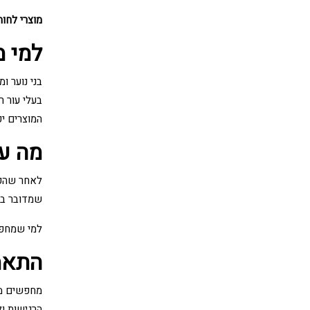
מוצרי לחות
למי מ
בני נוער ו
בעלי עור 
המוצרים י
מה ע
לאחר שהפצ
שמדובר במ
למי שמחפש
התאמ
מחפשים מו
הרגישות ו