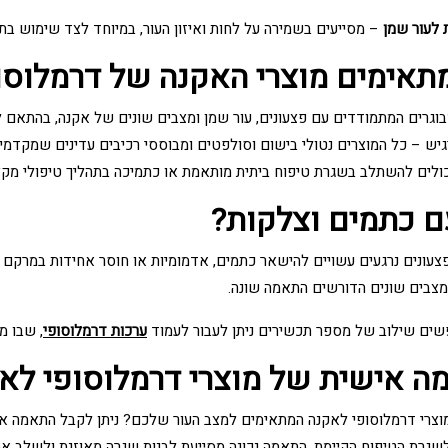
 לעור שמן
– מסייעים בשמירה על לחות ואיזון העור, במיוחד לצד שימוש בת
תאימים מוצרי האקנה של דרמלוסו
מבוגרים המתמודדים עם פצעונים, עור שמן ומצבים שונים של אקנה, בהתאם 
רגיש – כל המוצרים נטולי בישום וסולפטים ומבוססי רכיבים עדינים שמקדמ
כולים להשתלב בשגרת טיפוח ביתית מותאמת או כתמיכה בתהליך טיפולי מקצו
ם כתמים וצלקות?
עונים נרגעים עשויים להישאר כתמים, אדמומיות או חוסר אחידות במרקם הע
צבים שונים הדורשים התאמה שונה.
ים שילוב של מספר תכשירים ניתן לעבור לעמוד
ערכות דרמלוסופי
, שבו מ
ה אישית של מוצרי דרמלוסופי לא
צרי דרמלוסופי לאקנה המתאימים למצב העור שלכם? ניתן לקבל התאמה אישי
לשגרת הטיפוח הקיימת. התאמה נכונה מסייעת לבנות שגרה מאוזנת ולשלב א