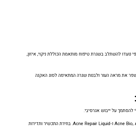
 נועדו להשתלב בשגרת טיפוח מותאמת הכוללת ניקוי, איזון,
לשפר את מראה העור ולבנות שגרה המתאימה לסוג האקנה
 להסתמך על ייבוש אגרסיבי.
– ובהם Acne Bio, Acne Triple Gel, Acne Super Liquid ו-Acne Repair Liquid. בחירת התכשיר ותדירות