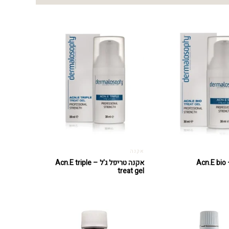
אקנה
A
אקנה טריפל ג'ל – Acn.E triple
treat gel