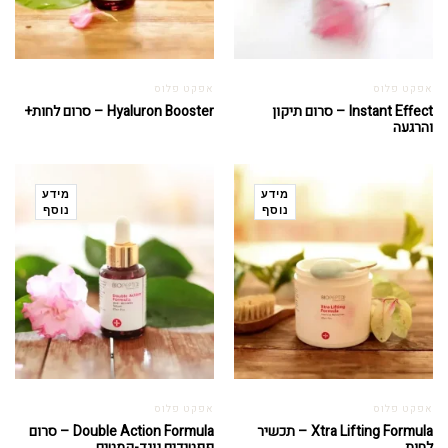
אפקט פלוס
אפקט פלוס
Instant Effect – סרום תיקון
Hyaluron Booster – סרום לחות+
והרגעה
מידע
מידע
נוסף
נוסף
אפקט פלוס
אפקט פלוס
Xtra Lifting Formula – תכשיר
Double Action Formula – סרום
לחות
פפטידים נוגד-קמטים