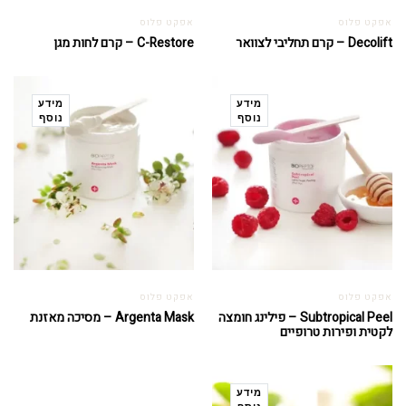
אפקט פלוס
אפקט פלוס
Decolift – קרם תחליבי לצוואר
C-Restore – קרם לחות מגן
מידע
מידע
נוסף
נוסף
אפקט פלוס
אפקט פלוס
Subtropical Peel – פילינג חומצה
Argenta Mask – מסיכה מאזנת
לקטית ופירות טרופיים
מידע