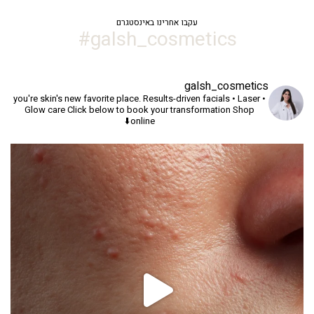
עקבו אחרינו באינסטגרם
galsh_cosmetics#
galsh_cosmetics
you're skin's new favorite place.
Results-driven facials • Laser •
Glow care
Click below to book your transformation
Shop
online⬇️
יך