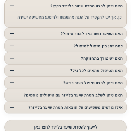
האם ניתן לבצע הסרת שיער בלייזר בקיץ?
כן, אך יש להקפיד על הגנה מהשמש ולהימנע מחשיפה ישירה.
האם השיער נושר מיד לאחר טיפול?
לא, הנשירה מתרחשת בהדרגה במהלך הימים שלאחר הטיפול.
כמה זמן בין טיפול לטיפול?
המרווח משתנה בהתאם לאזור, בדרך כלל מספר שבועות.
האם יש צורך בתחזוקה?
כן, לעיתים נדרשים טיפולים משלימים לשמירה על התוצאה.
האם הטיפול מתאים לכל גיל?
כן, לאחר התאמה מקצועית.
האם ניתן לבצע טיפול בעור רגיש?
כן, אך יש לבצע התאמה אישית.
האם ניתן לשלב הסרת שיער בלייזר עם טיפולים נוספים?
כן, אך יש להתאים את הזמנים בין הטיפולים.
אילו גורמים משפיעים על תוצאות הסרת שיער בלייזר?
גורמים הורמונליים, גוון השיער, סוג העור ואזור הטיפול משפיעים
על התוצאה. גם שינויים פיזיולוגיים יכולים להשפיע על קצב
לייעוץ להסרת שיער בלייזר לחצו כאן