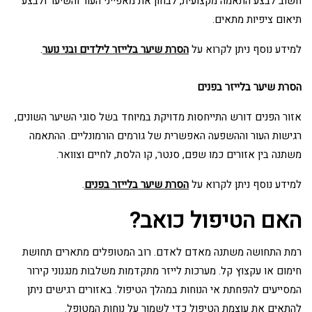
חשוב לבצע התאמה מקצועית, לבחון את מאפייני העור והשיער ולבצע
תיאום ציפיות מתאים.
למידע נוסף ניתן לקרוא על
הסרת שיער בלייזר לילדים ובני נוער
.
הסרת שיער בלייזר בפנים
אזור הפנים דורש התייחסות מדויקת במיוחד בשל סוגי השיער השונים,
רגישות העור וההשפעה האפשרית של גורמים הורמונליים. ההתאמה
משתנה בין אזורים כמו שפם, סנטר, קו הלסת, לחיים וצוואר.
למידע נוסף ניתן לקרוא על
הסרת שיער בלייזר בפנים
.
האם הטיפול כואב?
רמת התחושה משתנה מאדם לאדם. רוב המטופלים מתארים תחושת
חימום או עקצוץ קל. מערכות לייזר מתקדמות משלבות מנגנוני קירור
המסייעים להפחתת אי הנוחות במהלך הטיפול. באזורים רגישים ניתן
להתאים את עוצמת הטיפול כדי לשמור על נוחות המטופל.