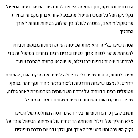
הדרגתית ומדויקת, תוך התאמה אישית לסוג העור, השיער ואזור הטיפול.
בקליניקה של גל שמש הטיפול מתבצע לאחר אבחון מקצועי ובחירת
פרוטוקול מותאם, במטרה לשלב בין יעילות, בטיחות ונוחות לאורך
התהליך.
הסרת שיער בלייזר היא אחת השיטות המתקדמות והמבוקשות ביותר
להפחתת שיער לטווח ארוך. נשים וגברים רבים בוחרים בטיפול זה כדי
להימנע משיטות זמניות כמו גילוח, שעווה או קרמים להסרת שיער.
מעבר לנוחות, הסרת שיער בלייזר יכולה לשפר את מרקם העור, להפחית
גירויים, לצמצם שיערות חודרניות וליצור מראה אחיד ונקי יותר. בנוסף,
מטופלים רבים מדווחים על ירידה משמעותית באדמומיות לאחר גילוח,
שיפור במרקם העור והפחתת הופעת פצעונים באזור המטופל.
חשוב להבין כי הסרת שיער בלייזר אינה הסרה מוחלטת של השיער
אלא תהליך של דילול והפחתה הדרגתית של הצמיחה. הטיפול עובד על
זקיק השערה ומשפיע עליו לאורך זמן, ולכן נדרשת סדרת טיפולים.