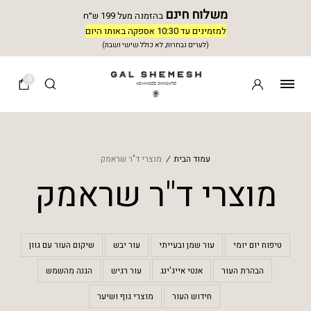
משלוח חינם
בהזמנה מעל 199 ש״ח
למזמינים עד 10:30 אספקה באותו היום
(לערים נבחרות, לא כולל שישי ושבת)
0
עמוד הבית
/
מוצרי ד"ר שראמק
מוצרי ד"ר שראמק
טיפוח יום יומי
עור שמן ובעייתי
עור יבש
שיקום העור עם גוון
הבהרת העור
אנטי אייג'ינג
עור רגיש
הגנה מהשמש
חידוש העור
מוצרי גוף ושיער