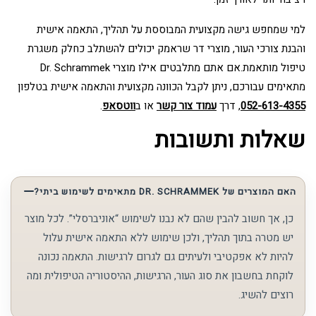
למי שמחפש גישה מקצועית המבוססת על תהליך, התאמה אישית
והבנת צורכי העור, מוצרי דר שראמק יכולים להשתלב כחלק משגרת
טיפול מותאמת.אם אתם מתלבטים אילו מוצרי Dr. Schrammek
מתאימים עבורכם, ניתן לקבל הכוונה מקצועית והתאמה אישית בטלפון
052-613-4355
, דרך
עמוד צור קשר
או ב
ווטסאפ
.
שאלות ותשובות
האם המוצרים של DR. SCHRAMMEK מתאימים לשימוש ביתי?
כן, אך חשוב להבין שהם לא נבנו לשימוש “אוניברסלי”. לכל מוצר
יש מטרה בתוך תהליך, ולכן שימוש ללא התאמה אישית עלול
להיות לא אפקטיבי ולעיתים גם לגרום לרגישות. התאמה נכונה
לוקחת בחשבון את סוג העור, הרגישות, ההיסטוריה הטיפולית ומה
רוצים להשיג.