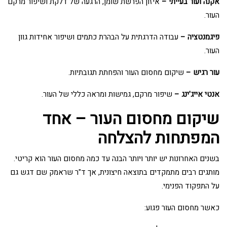
אקנה ועור בעייתי –
איזון הפרשת שומן, הרגעה של דלקת ושיפור מרקם
העור.
פיגמנטציה –
עבודה הדרגתית על הבהרת כתמים ושיפור אחידות גוון
העור.
עור רגיש –
שיקום מחסום העור והפחתת תגובתיות.
אנטי אייג'ינג –
שיפור מרקם, גמישות ומראה כללי של העור.
שיקום מחסום העור – אחד
המפתחות להצלחה
בשנים האחרונות יש יותר ויותר הבנה עד כמה מחסום העור הוא קריטי.
מותגים רבים מתמקדים בתוצאה חיצונית, אך ד"ר שראמק שם דגש גם
על התפקוד הפנימי.
כאשר מחסום העור פגוע: