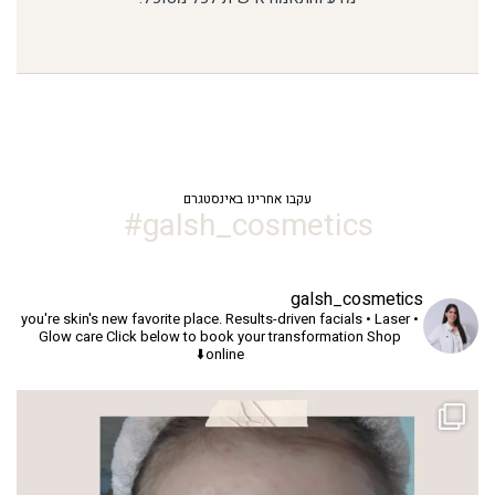
עקבו אחרינו באינסטגרם
galsh_cosmetics#
galsh_cosmetics
you're skin's new favorite place.
Results-driven facials • Laser •
Glow care
Click below to book your transformation
Shop
online⬇️
שי