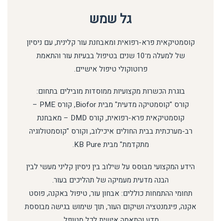
גל שמש
קוסמטיקאית פרא-רפואית ומאבחנת עור קלינית, עם ניסיון
של למעלה מ־10 שנים בטיפול בבעיות עור והתאמת
פרוטוקולי טיפול אישיים.
בוגרת הכשרות מקצועיות ממוסדות מובילים בתחום:
קורס "קוסמטיקה מדעית" מבית Biofor, קורס PME –
קוסמטיקאית פרא-רפואית, קורס DMD – מאבחנת
רב-מערכתית בבית החולים איכילוב, וקורס "קוסמטולוגיה
מתקדמת" מבית KB Pure.
הידע המקצועי מבוסס על שילוב בין ניסיון קליני מעשי לבין
הבנה מדעית מעמיקה של תהליכים בעור.
תחומי ההתמחות כוללים: אבחון עור, טיפול באקנה, פוסט
אקנה, פיגמנטציה ושיקום העור, תוך שימוש בגישה מבוססת
מדע והתאמה אישית לכל מטופל.