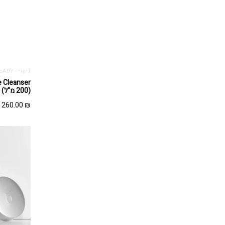
ניקוי - GETTING SKIN READY
(200 מ"ל)
260.00
₪