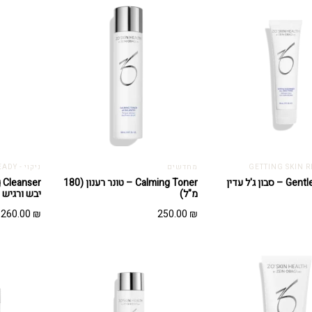
מחדשים
ניקוי - GETTING SKIN READY
Gentle Cleanser – סבון ג'ל עדין
Calming Toner – טונר רענון (180
מ"ל)
יבש ורגיש (200 מ"ל
260.00
₪
250.00
₪