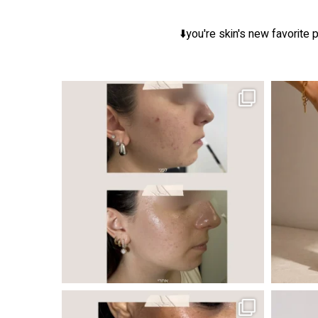
you're skin's new favorite p
ר, אך לכל עור
 ובאיכות העור