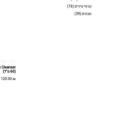
קרמי עיניים
(16)
סבונים
(39)
ניקוי - GETTING SKIN READY
(60 מ"ל)
120.00
₪