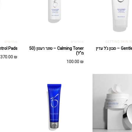
מחדשים
מחדשים
Gentle Cleanser – סבון ג'ל עדין
Calming Toner – טונר רענון (50
Oil Control Pads –
מ"ל)
370.00
₪
100.00
₪