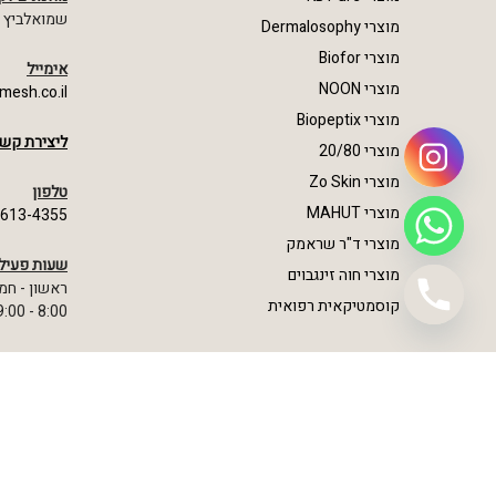
שמואלביץ מרדכי 23,
מוצרי Dermalosophy
מוצרי Biofor
אימייל
מוצרי NOON
mesh.co.il
מוצרי Biopeptix
ליצירת קשר
מוצרי 20/80
מוצרי Zo Skin
טלפון
מוצרי MAHUT
-613-4355
מוצרי ד"ר שראמק
שעות פעיל
מוצרי חוה זינגבוים
ראשון - חמ
קוסמטיקאית רפואית
8:00 - 19:00