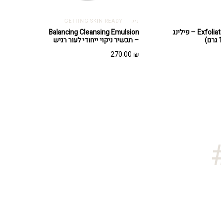
ניקוי - GETTING SKIN READY
Exfoliating Polish – פילינג
Balancing Cleansing Emulsion
– תכשיר ניקוי ייחודי לעור רגיש
270.00
₪