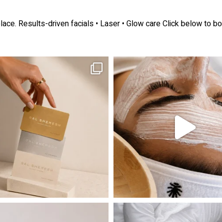
lace.
Results-driven facials • Laser • Glow care
Click below to bo
ה! מועדון החברות שלנו סוף סוף נפתח. מהיום,
אקנה הוא אחד המצבים הנפוצים ביותר בעו
 שהעור פשוט צריך לעצור רגע, לנשום ולהתאזן
תהליך אחד שיכול לעשות הבדל גדול במראה