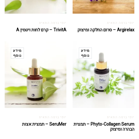
יופי ברמה התאית
יופי ברמה התאית
Argirelax – סרום החלקה ומיצוק
TrivitA – קרם לחות ויטמין A
מידע
מידע
נוסף
נוסף
יופי ברמה התאית
יופי ברמה התאית
Phyto-Collagen Serum – תמצית
SeruMer – תמצית אצות
הבהרה ומיצוק