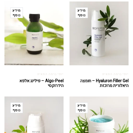
מידע
מידע
נוסף
נוסף
יופי ברמה התאית
יופי ברמה התאית
Hyaluron Filler Gel – חומצה
Algo-Peel – פילינג אלפא
היאלורית מרוכזת
הידרוקסי
מידע
מידע
נוסף
נוסף