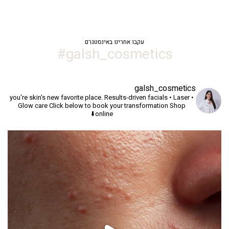
עקבו אחרינו באינסטגרם
galsh_cosmetics#
galsh_cosmetics
you're skin's new favorite place.
Results-driven facials • Laser •
Glow care
Click below to book your transformation
Shop
online⬇️
יך