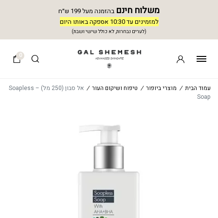
משלוח חינם
בהזמנה מעל 199 ש״ח
למזמינים עד 10:30 אספקה באותו היום
(לערים נבחרות, לא כולל שישי ושבת)
0
עמוד הבית
/
מוצרי ביופור
/
טיפוח ושיקום העור
/
אל סבון (250 מל) – Soapless
Soap