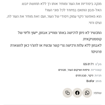
מנקה ביסודיות את העור ומותיר אותו רך ללא תחושת יובש.
האל-סבון הותאם במיוחד לכל סוגי העור!
הוא מאפשר ניקוי עמוק ויסודי של העור, ועם זאת מותיר את העור לח,
נעים ורווי.
התכשיר לא ניתן לרכישה באתר ומחייב אבחון, ייעוץ וליווי של
קוסמטיקאית.
לאבחון ללא עלות ורכישה צרי קשר עכשיו או לחצ/י כאן להשארת
פרטים!
מק"ט:
GS-3171
קטגוריות:
טיפוח ושיקום העור
,
סבונים
תגיות:
ניקוי
,
סבון פנים
מותג:
Biofor
שתפו: