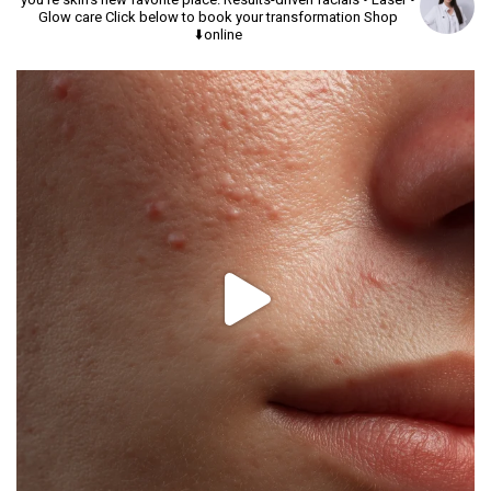
Glow care
Click below to book your transformation
Shop
online⬇️
יך