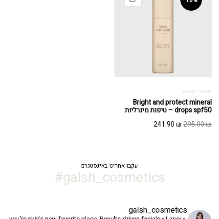
18%
חסמי שמש
Bright and protect mineral
drops spf50 – טיפות מינרליות
המחיר
המחיר
241.90
₪
295.00
₪
המקורי
הנוכחי
היה:
הוא:
241.90 ₪.
295.00 ₪.
עקבו אחרינו באינסטגרם
galsh_cosmetics#
galsh_cosmetics
you're skin's new favorite place.
Results-driven facials • Laser •