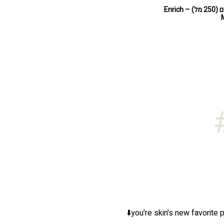
קרם אנריץ' מדיום (250 מל) – Enrich
you're skin's new favorite p