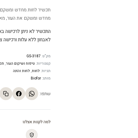
תכשיר לחות מחדש ומשקם במ
מחדש ומשקם את העור, מאט 
התכשיר לא ניתן לרכישה באתר
לאבחון ללא עלות ורכישה צ
מק"ט:
GS-3187
קטגוריות:
טיפוח ושיקום העור
,
תכש
תגיות:
לחות
,
לחות והזנה
מותג:
Biofor
שתפו:
למה לקנות אצלנו