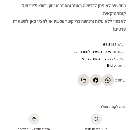
התכשיר לא ניתן לרכישה באתר ומחייב אבחון, ייעוץ וליווי של
קוסמטיקאית.
לאבחון ללא עלות ורכישה צרי קשר עכשיו או לחצ/י כאן להשארת
פרטים!
מק"ט:
GS-3162
קטגוריות:
אקנה
,
תכשירי לחות והזנה
תגיות:
אקנה
,
לחות
,
עור בעייתי
מותג:
Biofor
שתפו:
למה לקנות אצלנו
משווקת מורשת
אבחון מקצועי והתאמה