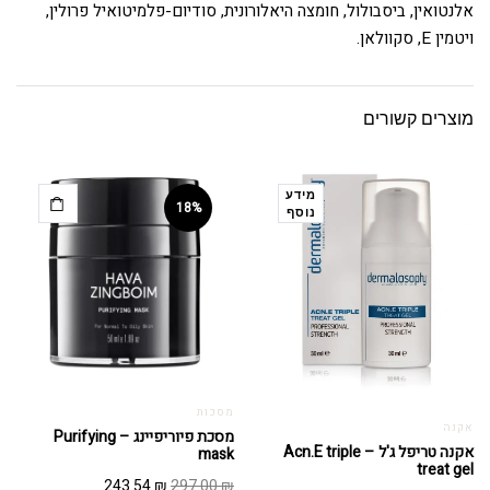
אלנטואין, ביסבולול, חומצה היאלורונית, סודיום-פלמיטואיל פרולין,
ויטמין E, סקוולאן.
מוצרים קשורים
מידע
18%
נוסף
מסכות
אקנה
מסכת פיוריפיינג – Purifying
אקנה טריפל ג'ל – Acn.E triple
mask
treat gel
המחיר
המחיר
243.54
₪
297.00
₪