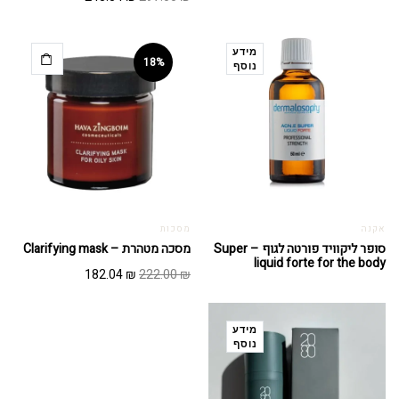
המקורי
הנוכחי
היה:
הוא:
243.54 ₪.
297.00 ₪.
מידע
18%
נוסף
אקנה
מסכות
סופר ליקוויד פורטה לגוף – Super
מסכה מטהרת – Clarifying mask
liquid forte for the body
המחיר
המחיר
182.04
₪
222.00
₪
המקורי
הנוכחי
היה:
הוא:
182.04 ₪.
222.00 ₪.
מידע
נוסף