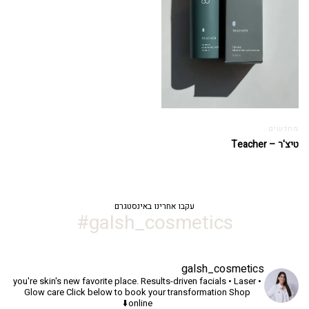
מחדשים
טיצ'ר – Teacher
עקבו אחרינו באינסטגרם
galsh_cosmetics#
galsh_cosmetics
you're skin's new favorite place.
Results-driven facials • Laser •
Glow care
Click below to book your transformation
Shop
online⬇️