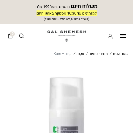
משלוח חינם
בהזמנה מעל 199 ש״ח
למזמינים עד 10:30 אספקה באותו היום
(לערים נבחרות, לא כולל שישי ושבת)
0
עמוד הבית
/
מוצרי ביופור
/
אקנה
/
קיור – Kure