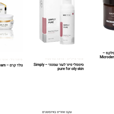
פלקס –
Microde
אנטי אייג'ינג - מראה עור צעיר
סימני גיל - אנטי אי
מחיר
סימפלי פיור לעור שמנוני – Simply
גולד קרם – Gold cream
pure for oily skin
נוכחי
וא:
210.74 ₪
עקבו אחרינו באינסטגרם