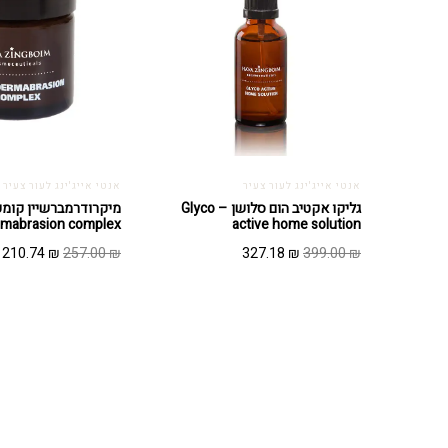
אנטי אייג'ינג לעור צעיר
אנטי אייג'ינג לעור צעיר
גליקו אקטיב הום סלושן – Glyco
מיקרודרמברשיין קומ
rmabrasion complex
active home solution
המחיר
המחיר
המחיר
ה
210.74
₪
257.00
₪
327.18
₪
399.00
₪
המקורי
הנוכחי
המקורי
ה
היה:
הוא:
היה:
ה
.
257.00 ₪.
327.18 ₪.
399.00 ₪.