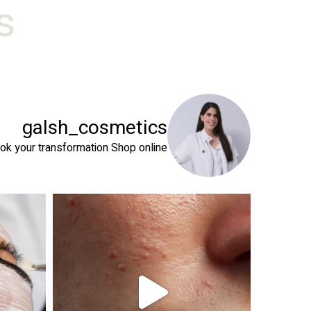
#
galsh_cosmetics
ok your transformation
Shop online⬇️
 שהעור שלך צריך
טיפול פנים נכון הוא הרבה מעבר לניקוי העור. המטרה ה
זה קור