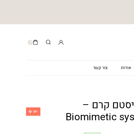
0
אודות
צור קשר
יסטם קרם –
חם
Biomimetic sy