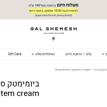
משלוח חינם
בהזמנה מעל 199 ש״ח
למזמינים עד 10:30 אספקה באותו היום
(לערים נבחרות, לא כולל שישי ושבת)
בלוג – הרחבת הידע
הטיפולים שלנו
Gift Card
 Biomimetic system cream
ביומימטק ס
stem cream