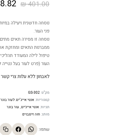
המחיר
8.82
₪
401.00
המקור
נוסחה חדשנית ויעילה במיוח
היה:
פני העור.
נוסחה זו מסירה תאים מתים
1.00 ₪.
ממברנות התאים ומחזקת את
טיפול לילה המעודד תהליכי 
העור (פרט לעור בעל נטייה ל
לאבחון ללא עלות צרי קשר 
מק"ט:
GS-302
קטגוריות:
אנטי אייג'ינג לעור בוגר
,
תגיות:
אנטי אייג׳ינג
,
עור בוגר
מותג:
חוה זינגבוים
שתפו: