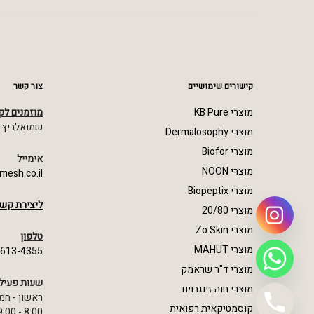
קישורים שימושיים
צור קשר
מוצרי KB Pure
מוזמנים לק
שמואלביץ מרדכי 23,
מוצרי Dermalosophy
מוצרי Biofor
אימייל
מוצרי NOON
mesh.co.il
מוצרי Biopeptix
ליצירת קשר
מוצרי 20/80
מוצרי Zo Skin
טלפון
מוצרי MAHUT
-613-4355
מוצרי ד"ר שראמק
שעות פעיל
מוצרי חוה זינגבוים
ראשון - חמ
קוסמטיקאית רפואית
8:00 - 19:00