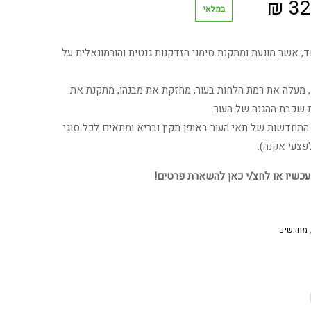
המחיר
₪
32
במלאי
י
הנוכחי
ד, אשר מונעת ומתקנת סימני הזדקנות גנטית והורמונאלית על
הוא:
, מעלה את רמת הלחות בעור, מחזקת את מבנהו, מתקנת את
328.82 ₪.
40
 שכבת ההגנה של העור.
התחדשות של תאי העור באופן תקין ובריא ומתאים לכל סוגי
פצעי אקנה).
עכשיו או לחצ/י כאן להשארת פרטים!
מחדשים