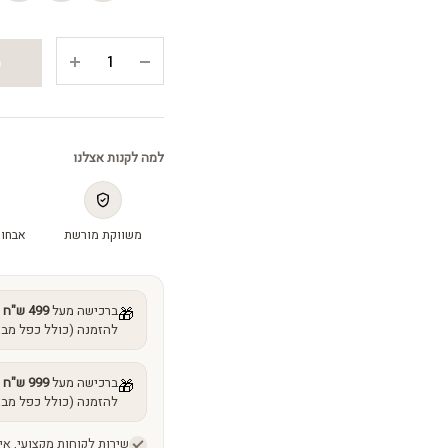
ביומימטק
ה
סיסטם
קרם
-
Biomimetic
למה לקנות אצלנו
system
cream
quantity
משווקת מורשת
אבחון
ברכישה מעל
499 ש"ח
מ
🎁
להזמנה (כולל כפל מבצ
ברכישה מעל
999 ש"ח
מ
🎁
להזמנה (כולל כפל מבצ
שירות לקוחות מקצועי, אי