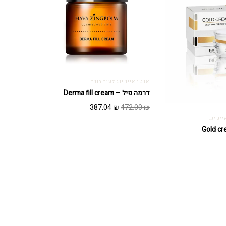
אנטי אייג'ינג לעור בוגר
דרמה פיל – Derma fill cream
המחיר
המחיר
387.04
₪
472.00
₪
המקורי
הנוכחי
יג'ינג
היה:
הוא:
387.04 ₪.
472.00 ₪.