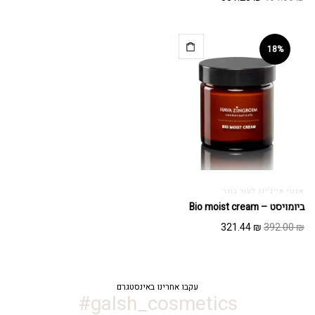
המקורי
הנוכחי
היה:
הוא:
היה:
הוא:
139.40 ₪.
170.00 ₪.
331.28 ₪.
404.00 ₪.
18%
אנטי אייג'ינג לעור בוגר
ביומויסט – Bio moist cream
המחיר
המחיר
321.44
₪
392.00
₪
המקורי
הנוכחי
היה:
הוא:
321.44 ₪.
392.00 ₪.
עקבו אחרינו באינסטגרם
galsh_cosmetics#