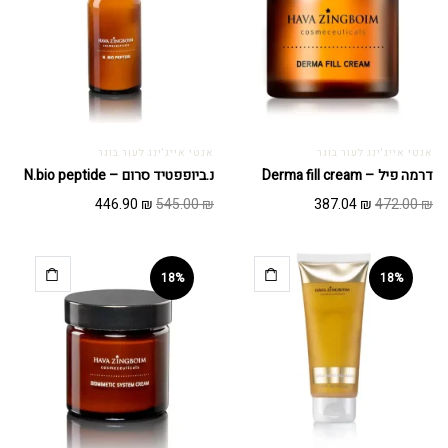
אנטי אייג'ינג לעור בוגר
אנטי אייג'ינג לעור בוגר
דרמה פיל – Derma fill cream
נ.ביופפטיד סרום – N.bio peptide
המחיר
המחיר
המחיר
המחיר
446.90
₪
545.00
₪
387.04
₪
472.00
₪
המקורי
הנוכחי
המקורי
הנוכחי
היה:
הוא:
היה:
הוא:
446.90 ₪.
545.00 ₪.
387.04 ₪.
472.00 ₪.
18%
18%