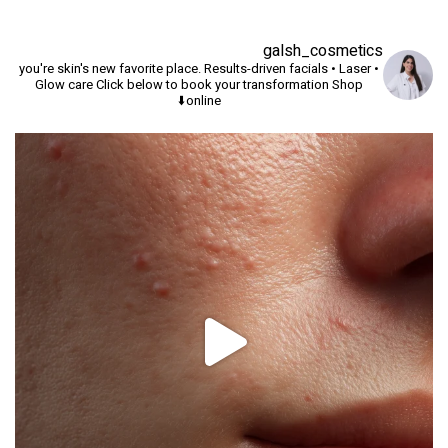
galsh_cosmetics
you're skin's new favorite place.
Results-driven facials • Laser •
Glow care
Click below to book your transformation
Shop
online⬇️
יך