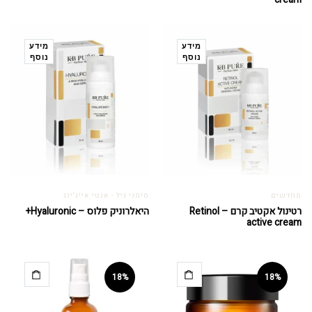
מידע
מידע
נוסף
נוסף
מחדשים
סימני גיל - אנטי אייג'ינג
רטינול אקטיב קרם – Retinol
היאלרוניק פלוס – Hyaluronic+
active cream
18%
18%