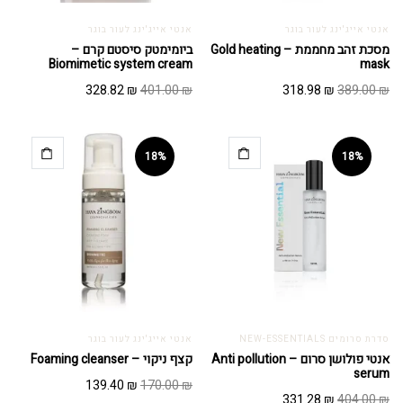
אנטי אייג'ינג לעור בוגר
אנטי אייג'ינג לעור בוגר
מסכת זהב מחממת – Gold heating
ביומימטק סיסטם קרם –
Biomimetic system cream
mask
המחיר
המחיר
המחיר
המחיר
328.82
₪
401.00
₪
318.98
₪
389.00
₪
המקורי
הנוכחי
המקורי
הנוכחי
היה:
הוא:
היה:
הוא:
328.82 ₪.
401.00 ₪.
318.98 ₪.
389.00 ₪.
18%
18%
סדרת סרומים NEW-ESSENTIALS
אנטי אייג'ינג לעור בוגר
אנטי פולושן סרום – Anti pollution
קצף ניקוי – Foaming cleanser
serum
המחיר
המחיר
139.40
₪
170.00
₪
המחיר
המחיר
331.28
₪
404.00
₪
המקורי
הנוכחי