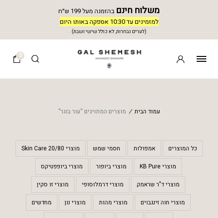
משלוח חינם
בהזמנה מעל 199 ש״ח
למזמינים עד 10:30 אספקה באותו היום
(לערים נבחרות, לא כולל שישי ושבת)
0
עמוד הבית
/
מוצרים המתויגים “עור בוגר”
כל המוצרים
אמפולות
חסמי שמש
מוצרי 20/80 Skin Care
מוצרי KB Pure
מוצרי ביופור
מוצרי ביופפטיקס
מוצרי ד"ר שראמק
מוצרי דרמלוסופי
מוצרי זו סקין
מוצרי חוה זינגבוים
מוצרי מהות
מוצרי נון
מחדשים