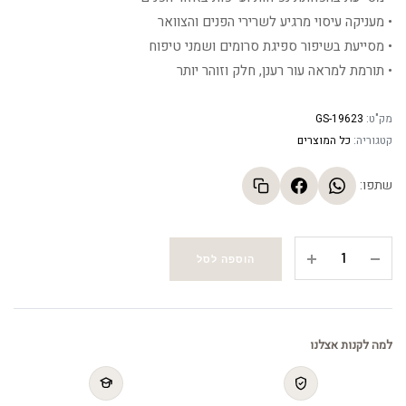
• מעניקה עיסוי מרגיע לשרירי הפנים והצוואר
• מסייעת בשיפור ספיגת סרומים ושמני טיפוח
• תורמת למראה עור רענן, חלק וזוהר יותר
מק"ט:
GS-19623
קטגוריה:
כל המוצרים
שתפו:
אבן
הוספה לסל
גוואשה
-
כלי
טבעי
למה לקנות אצלנו
לעיסוי
והרגעת
עור