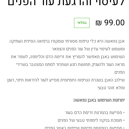
לעיסוי והרגעת עור הפנים
₪
99.00
במלאי
אבן גוואשה היא כלי טיפוח מסורתי שמקורו ברפואה הסינית העתיקה
ומשמש לעיסוי עדין של עור הפנים והצוואר.
השימוש באבן מאפשר להמריץ את זרימת הדם והלימפה, לשפר את
מראה העור ולהעניק תחושת רוגע ושחרור למתח המצטבר בשרירי
הפנים.
שילוב האבן בשגרת הטיפוח היומיומית מסייע לעור להיראות חיוני, רענן
ומלא זוהר טבעי.
יתרונות השימוש באבן גוואשה:
• מסייעת בהמרצת זרימת הדם בעור
• תומכת בניקוז לימפתי טבעי של הפנים
• מסייעת בהפחתת נפיחות ועייפות באזור הפנים