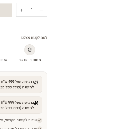
ליין
ה
קונטרול
קרם
עיניים
-
למה לקנות אצלנו
Line
control
eye
משווקת מורשת
אבחון
cream
quantity
ברכישה מעל
499 ש"ח
מ
🎁
להזמנה (כולל כפל מבצ
ברכישה מעל
999 ש"ח
מ
🎁
להזמנה (כולל כפל מבצ
שירות לקוחות מקצועי, אי
מכבדים את כל אמצעי הת