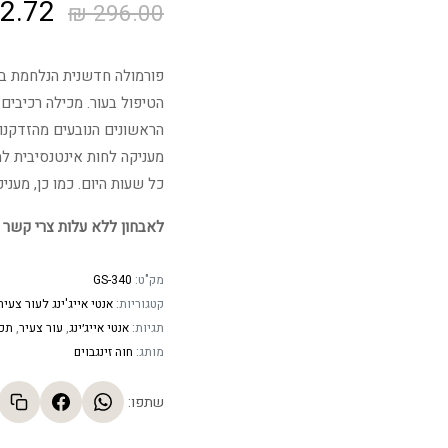
המחיר
2.72
₪
296.00
המקור
פורמולה חדשנית הנלחמת בה
היה:
הטיפול בעור. מכילה רכיבים
הראשונים הנובעים מהזדקנות 
6.00 ₪.
מעניקה לחות אינטנסיבית למ
כל שעות היום. כמו כן, מענ
לאבחון ללא עלות צרי קשר 
מק"ט:
GS-340
קטגוריות:
אנטי אייג'ינג לעור צעיר
תגיות:
אנטי אייג׳ינג
,
עור צעיר
,
תכש
מותג:
חוה זינגבוים
שתפו: