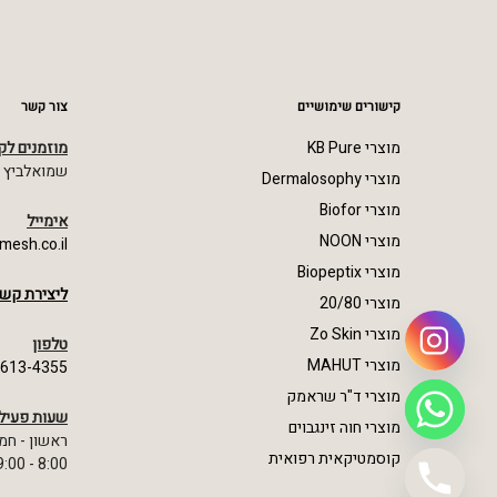
קישורים שימושיים
צור קשר
מוצרי KB Pure
מוזמנים לק
שמואלביץ מרדכי 23,
מוצרי Dermalosophy
מוצרי Biofor
אימייל
מוצרי NOON
mesh.co.il
מוצרי Biopeptix
ליצירת קשר
מוצרי 20/80
מוצרי Zo Skin
טלפון
מוצרי MAHUT
-613-4355
מוצרי ד"ר שראמק
שעות פעיל
מוצרי חוה זינגבוים
ראשון - חמ
קוסמטיקאית רפואית
8:00 - 19:00