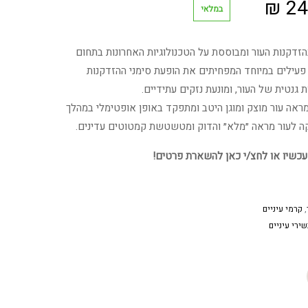
המחיר
₪
24
במלאי
י
הנוכחי
זדקנות העור ומבוססת על הטכנולוגיות האחרונות בתחום
הוא:
 פעילים במיוחד המפחיתים את הופעת סימני ההזדקנות
גנטית של העור, ומונעת נזקים עתידיים.
242.72 ₪.
29
ראה עור מוצק ומוגן היטב ומתפקד באופן אופטימלי במהלך
יקה לעור מראה ״מלא״ והדוק ומטשטשת קמטוטים עדינים.
עכשיו או לחצ/י כאן להשארת פרטים!
,
קרמי עיניים
ירי עיניים