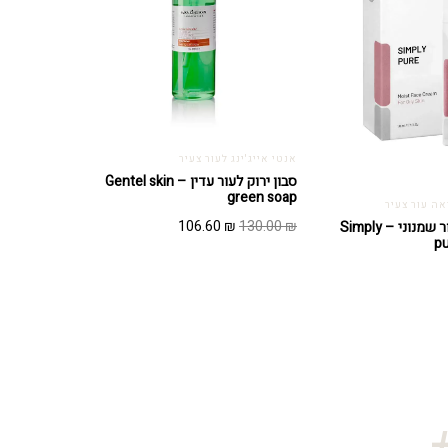
אנטי אייג'ינג לעור צעיר
סבון ירוק לעור עדין – Gentel skin
green soap
ראה עור צעיר
המחיר
המחיר
106.60
₪
130.00
₪
סימפלי פיור לעור שמנוני – Simply
pu
המקורי
הנוכחי
היה:
הוא:
106.60 ₪.
130.00 ₪.