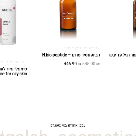
אנטי אייג'ינג לעור בוגר
ר רגיל עד יבש
נ.ביופפטיד סרום – N.bio peptide
המחיר
המחיר
אנטי אייג'ינג - מ
446.90
₪
545.00
₪
מחיר
המקורי
הנוכחי
re for oily skin
נוכחי
היה:
הוא:
וא:
446.90 ₪.
545.00 ₪.
327.18 ₪
עקבו אחרינו באינסטגרם