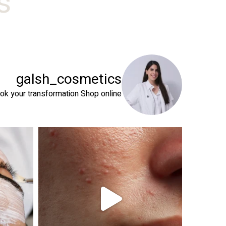
#
galsh_cosmetics
ok your transformation
Shop online⬇️
 שהעור שלך צריך
טיפול פנים נכון הוא הרבה מעבר לניקוי העור. המטרה ה
זה קור