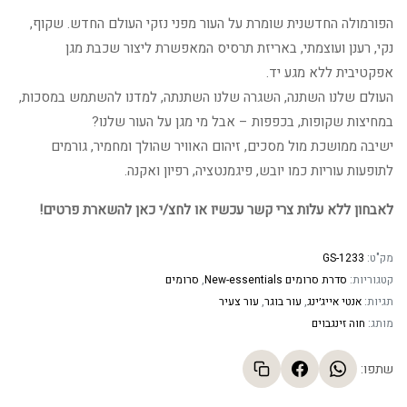
המקורי
הנוכחי
הפורמולה החדשנית שומרת על העור מפני נזקי העולם החדש. שקוף,
היה:
הוא:
נקי, רענן ועוצמתי, באריזת תרסיס המאפשרת ליצור שכבת מגן
אפקטיבית ללא מגע יד.
331.28 ₪.
404.00 ₪.
העולם שלנו השתנה, השגרה שלנו השתנתה, למדנו להשתמש במסכות,
במחיצות שקופות, בכפפות – אבל מי מגן על העור שלנו?
ישיבה ממושכת מול מסכים, זיהום האוויר שהולך ומחמיר, גורמים
לתופעות עוריות כמו יובש, פיגמנטציה, רפיון ואקנה.
לאבחון ללא עלות צרי קשר עכשיו או לחצ/י כאן להשארת פרטים!
מק"ט:
GS-1233
קטגוריות:
סדרת סרומים New-essentials
,
סרומים
תגיות:
אנטי אייג׳ינג
,
עור בוגר
,
עור צעיר
מותג:
חוה זינגבוים
שתפו: