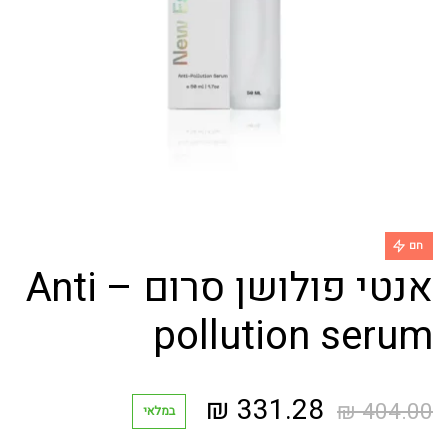
חם
אנטי פולושן סרום – Anti
pollution serum
המחיר
המחיר
₪
331.28
₪
404.00
במלאי