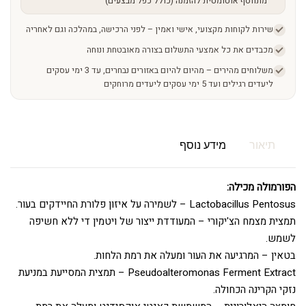
מתווסף אוטומטית להזמנה (כולל כפל מבצעים)
שירות לקוחות מקצועי, אישי ואמין – לפני הרכישה, במהלכה וגם לאחריה
מכבדים את כל אמצעי התשלום בצורה מאובטחת ונוחה
משלוחים מהירים – מהיום להיום באזורים נבחרים, עד 3 ימי עסקים
ליעדים רגילים ועד 5 ימי עסקים ליעדים מרוחקים
תיאור
מידע נוסף
הפורמולה מכילה:
Lactobacillus Pentosus – לשמירה על איזון פלורת החיידקים בעור.
תמצית מצמח הצ'יקורי – המעודדת ייצור של ויטמין די ללא חשיפה
לשמש.
בטאין – המרגיעה את העור ומעלה את רמת הלחות.
Pseudoalteromonas Ferment Extract – תמצית המסייעת במניעת
נזקי הקרינה הכחולה.