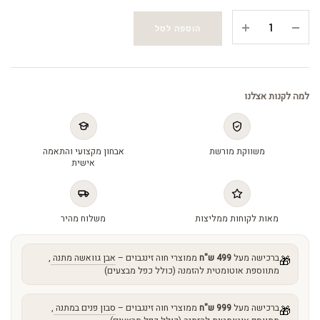
אנטי
הוספה לסל
פולושן
סרום
-
Anti
למה לקנות אצלנו
pollution
serum
quantity
משווקת מורשת
אבחון מקצועי והתאמה
אישית
מאות לקוחות ממליצות
משלוח מהיר
ברכישה מעל
499 ש"ח
ממוצרי חוה זינגבוים –
אבן גוואשה מתנה
,
🎁
מתווספת אוטומטית להזמנה (כולל כפל מבצעים)
ברכישה מעל
999 ש"ח
ממוצרי חוה זינגבוים –
סבון פנים במתנה
,
🎁