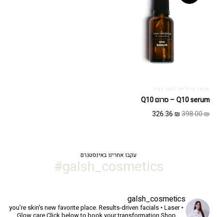
אנטי אייג'ינג לעור צעיר
Q10 serum – סרום Q10
המחיר
המחיר
326.36
₪
398.00
₪
המקורי
הנוכחי
היה:
הוא:
326.36 ₪.
398.00 ₪.
עקבו אחרינו באינסטגרם
galsh_cosmetics#
galsh_cosmetics
you're skin's new favorite place.
Results-driven facials • Laser •
Glow care
Click below to book your transformation
Shop