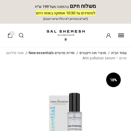
משלוח חינם
בהזמנה מעל 199 ש״ח
למזמינים עד 10:30 אספקה באותו היום
(לערים נבחרות, לא כולל שישי ושבת)
0
עמוד הבית
/
מוצרי חוה זינגבוים
/
סדרת סרומים New-essentials
/
אנטי פולושן
סרום – Anti pollution serum
18%