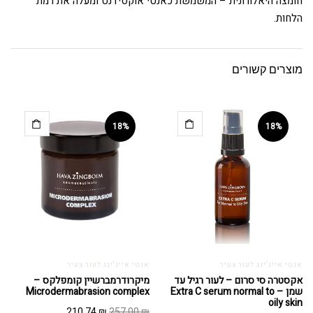
חומצה היאלורונית – המשמשת כאנטי אוקסידנט ומעלה את רמת
הלחות.
מוצרים קשורים
18%
18%
אנטי אייג'ינג לעור צעיר
אנטי אייג'ינג לעור צעיר
אקסטרה סי סרום – לעור רגיל עד
מיקרודרמברשיין קומפלקס –
שמן – Extra C serum normal to
Microdermabrasion complex
oily skin
המחיר
המחיר
210.74
₪
257.00
₪