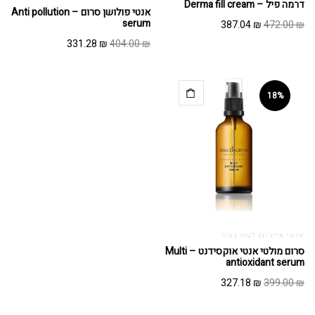
דרמה פיל – Derma fill cream
אנטי פולושן סרום – Anti pollution
המחיר
המחיר
serum
387.04
₪
472.00
₪
המקורי
הנוכחי
המחיר
המחיר
331.28
₪
404.00
₪
היה:
הוא:
המקורי
הנוכחי
387.04 ₪.
472.00 ₪.
היה:
הוא:
331.28 ₪.
404.00 ₪.
18%
אנטי אייג'ינג לעור צעיר
סרום מולטי אנטי אוקסידנט – Multi
antioxidant serum
המחיר
המחיר
327.18
₪
399.00
₪
המקורי
הנוכחי
היה:
הוא: