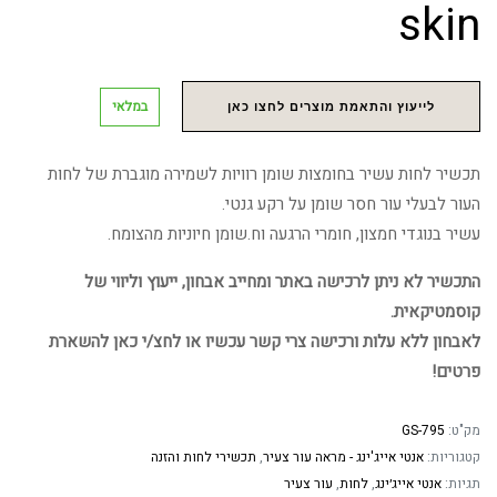
skin
במלאי
לייעוץ והתאמת מוצרים לחצו כאן
תכשיר לחות עשיר בחומצות שומן רוויות לשמירה מוגברת של לחות
העור לבעלי עור חסר שומן על רקע גנטי.
עשיר בנוגדי חמצון, חומרי הרגעה וח.שומן חיוניות מהצומח.
התכשיר לא ניתן לרכישה באתר ומחייב אבחון, ייעוץ וליווי של
קוסמטיקאית.
לאבחון ללא עלות ורכישה צרי קשר עכשיו או לחצ/י כאן להשארת
פרטים!
מק"ט:
GS-795
קטגוריות:
אנטי אייג'ינג - מראה עור צעיר
,
תכשירי לחות והזנה
תגיות:
אנטי אייג׳ינג
,
לחות
,
עור צעיר