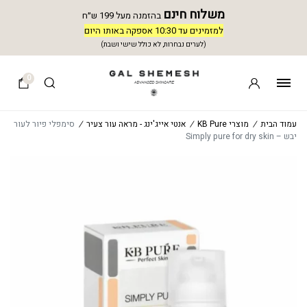
משלוח חינם
בהזמנה מעל 199 ש״ח
למזמינים עד 10:30 אספקה באותו היום
(לערים נבחרות, לא כולל שישי ושבת)
0
עמוד הבית
/
מוצרי KB Pure
/
אנטי אייג'ינג - מראה עור צעיר
/
סימפלי פיור לעור
יבש – Simply pure for dry skin