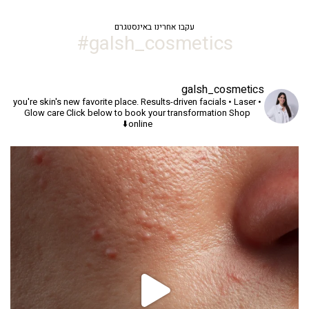
327.18 ₪.
399.00 ₪.
עקבו אחרינו באינסטגרם
galsh_cosmetics#
galsh_cosmetics
you're skin's new favorite place.
Results-driven facials • Laser •
Glow care
Click below to book your transformation
Shop
online⬇️
יך