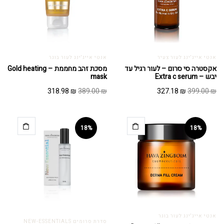
אנטי אייג'ינג לעור צעיר
אנטי אייג'ינג לעור בוגר
אקסטרה סי סרום – לעור רגיל עד
מסכת זהב מחממת – Gold heating
יבש – Extra c serum
mask
המחיר
המחיר
המחיר
המחיר
318.98
₪
389.00
₪
327.18
₪
399.00
₪
המקורי
הנוכחי
המקורי
הנוכחי
היה:
הוא:
היה:
הוא:
318.98 ₪.
389.00 ₪.
327.18 ₪.
399.00 ₪.
18%
18%
אנטי אייג'ינג לעור בוגר
סדרת סרומים NEW-ESSENTIALS