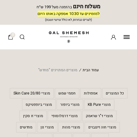
משלוח חינם
בהזמנה מעל 199 ש״ח
למזמינים עד 10:30 אספקה באותו היום
(לערים נבחרות, לא כולל שישי ושבת)
0
עמוד הבית
/
מוצרים המתויגים “מחדש”
כל המוצרים
אמפולות
חסמי שמש
מוצרי 20/80 Skin Care
מוצרי KB Pure
מוצרי ביופור
מוצרי ביופפטיקס
מוצרי ד"ר שראמק
מוצרי דרמלוסופי
מוצרי זו סקין
מוצרי חוה זינגבוים
מוצרי מהות
מוצרי נון
מחדשים