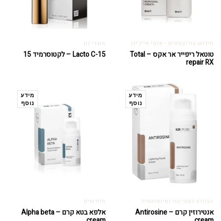
חידוש עור/קמטים - אנטי אייג'ינג
מוצרי נון
טוטאל ריפייר אר אקס – Total
Lacto C-15 – לקטוסרמיד 15
repair RX
מידע
מידע
נוסף
נוסף
הבהרת כתמי עור ופיגמנטציה
מחדשים
אנטירוזין קרם – Antirosine
אלפא בטא קרם – Alpha beta
cream
cream