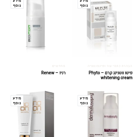
מידע
מידע
נוסף
נוסף
הבהרת כתמי עור ופיגמנטציה
מחדשים
פיטו ווטנינג קרם – Phyto
רניו – Renew
whitening cream
מידע
מידע
נוסף
נוסף