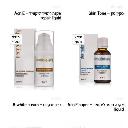
מחדשים
אקנה
סקין טון – Skin Tone
אקנה ריפייר ליקוויד – Acn.E
repair liquid
מידע
מידע
נוסף
נוסף
אקנה
הבהרה
אקנה סופר ליקוויד – Acn.E super
בי-וויט קרם – B-white cream
liquid