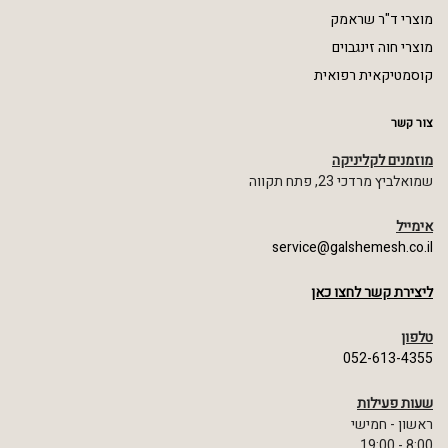
מוצרי ד"ר שראמק
מוצרי חוה זינגבוים
קוסמטיקאית רפואית
צור קשר
מוזמנים לקליניקה
שמואלביץ מרדכי 23, פתח תקווה
אימייל
service@galshemesh.co.il
ליצירת קשר לחצו כאן
טלפון
052-613-4355
שעות פעילות
ראשון - חמישי
8:00 - 19:00