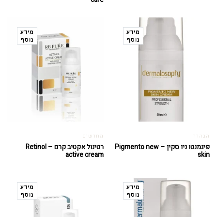
מידע
מידע
נוסף
נוסף
הבהרה
מחדשים
פיגמנטו ניו סקין – Pigmento new
רטינול אקטיב קרם – Retinol
active cream
skin
מידע
מידע
נוסף
נוסף