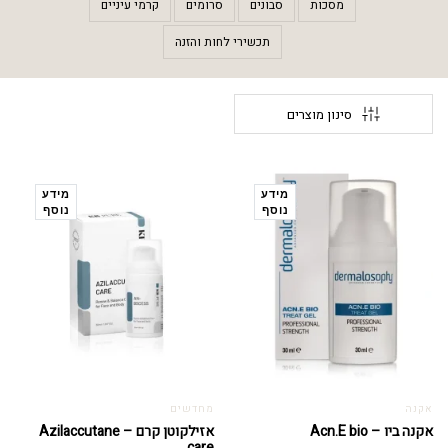
מסכות
סבונים
סרומים
קרמי עיניים
תכשירי לחות והזנה
סינון מוצרים
מידע
מידע
נוסף
נוסף
אקנה
מחדשים
אקנה ביו – Acn.E bio
אזילקוטן קרם – Azilaccutane
care