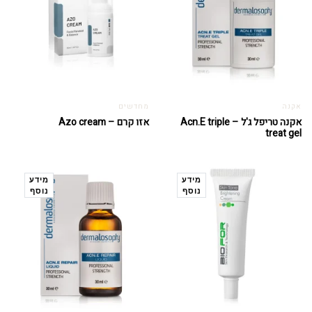
אקנה
מחדשים
אקנה טריפל ג'ל – Acn.E triple
אזו קרם – Azo cream
treat gel
מידע
מידע
נוסף
נוסף