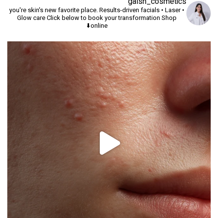
galsh_cosmetics
you're skin's new favorite place.
Results-driven facials • Laser •
Glow care
Click below to book your transformation
Shop
online⬇️
יך