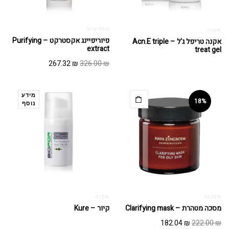
מחדשים
אקנה
פיוריפיינג אקסטרקט – Purifying
אקנה טריפל ג'ל – Acn.E triple
extract
treat gel
המחיר
המחיר
267.32
₪
326.00
₪
המקורי
הנוכחי
היה:
הוא:
267.32 ₪.
326.00 ₪.
מידע
18%
נוסף
מסכות
אקנה
מסכה מטהרת – Clarifying mask
קיור – Kure
המחיר
המחיר
182.04
₪
222.00
₪