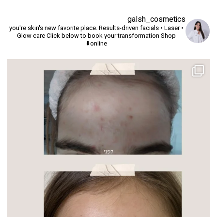
galsh_cosmetics
you're skin's new favorite place.
Results-driven facials • Laser •
Glow care
Click below to book your transformation
Shop
online⬇️
שי