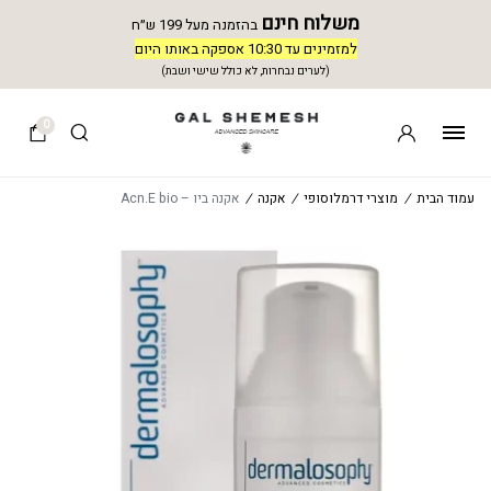
משלוח חינם
בהזמנה מעל 199 ש״ח
למזמינים עד 10:30 אספקה באותו היום
(לערים נבחרות, לא כולל שישי ושבת)
0
עמוד הבית
/
מוצרי דרמלוסופי
/
אקנה
/
אקנה ביו – Acn.E bio