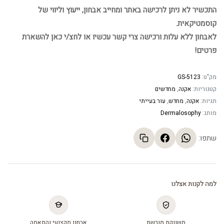
התכשיר לא ניתן לרכישה באתר ומחייב אבחון, ייעוץ וליווי של
קוסמטיקאית.
לאבחון ללא עלות ורכישה צרי קשר עכשיו או לחצ/י כאן להשארת
פרטים!
מק"ט:
GS-5123
קטגוריות:
אקנה
,
מחדשים
תגיות:
אקנה
,
מחדש
,
עור בעייתי
מותג:
Dermalosophy
שתפו:
למה לקנות אצלנו
משווקת מורשת
אבחון מקצועי והתאמה