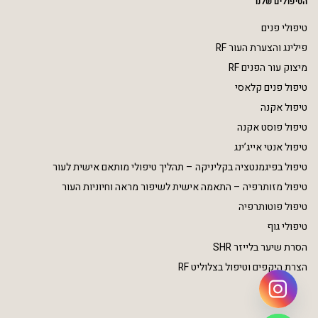
הטיפולים שלנו
טיפולי פנים
פילינג והצערת העור RF
מיצוק עור הפנים RF
טיפול פנים קלאסי
טיפול אקנה
טיפול פוסט אקנה
טיפול אנטי אייג’ינג
טיפול בפיגמנטציה בקליניקה – תהליך טיפולי מותאם אישית לעור
טיפול מזותרפיה – התאמה אישית לשיפור מראה וחיוניות העור
טיפול פוטותרפיה
טיפולי גוף
הסרת שיער בלייזר SHR
הצרת היקפים וטיפול בצלוליט RF