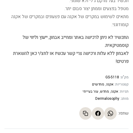
תכשיר בעל מרקם ג'לי ולא שומני.
מטפל בפצעים וממתן יצור סבום יתר.
מתאים לשימוש במקרים של אקנה עם פצעונים ובמקרים של אקנה
קומודוגני.
התכשיר לא ניתן לרכישה באתר ומחייב אבחון, ייעוץ וליווי של
קוסמטיקאית.
לאבחון ללא עלות ורכישה צרי קשר עכשיו או לחצ/י כאן להשארת
פרטים!
מק"ט:
GS-5118
קטגוריות:
אקנה
,
מחדשים
תגיות:
אקנה
,
מחדש
,
עור בעייתי
מותג:
Dermalosophy
שתפו: