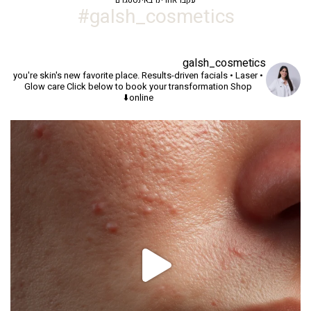
galsh_cosmetics#
galsh_cosmetics
you're skin's new favorite place.
Results-driven facials • Laser •
Glow care
Click below to book your transformation
Shop
online⬇️
יך