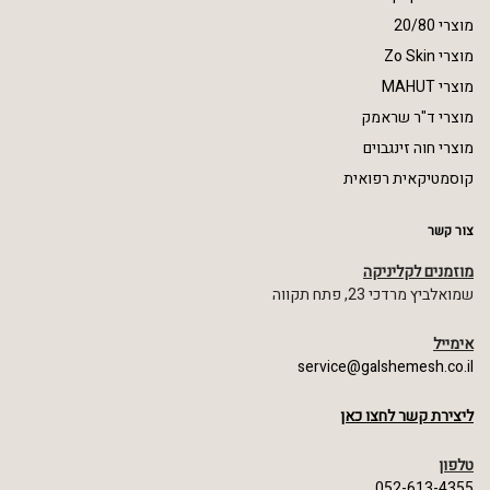
מוצרי 20/80
מוצרי Zo Skin
מוצרי MAHUT
מוצרי ד"ר שראמק
מוצרי חוה זינגבוים
קוסמטיקאית רפואית
צור קשר
מוזמנים לקליניקה
שמואלביץ מרדכי 23, פתח תקווה
אימייל
service@galshemesh.co.il
ליצירת קשר לחצו כאן
טלפון
052-613-4355