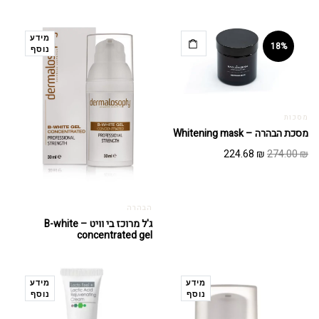
מידע
18%
נוסף
מסכות
מסכת הבהרה – Whitening mask
המחיר
המחיר
224.68
₪
274.00
₪
המקורי
הנוכחי
היה:
הוא:
224.68 ₪.
274.00 ₪.
הבהרה
ג'ל מרוכז בי וויט – B-white
concentrated gel
מידע
מידע
נוסף
נוסף