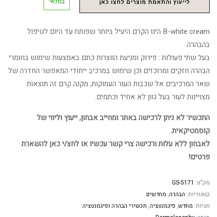
במלאי
לייעוץ והתאמת מוצרים לחצו כאן
B-white cream הינו הקרם היעיל ביותר שפותח עד היום לטיפול
בהבהרה.
בעל שתי פעולות : פירוק ומניעת הווצרות כתם באמצעות שימוש בחומרי
הבהרה חזקים ומרוכזים וכן שימוש במרכיב ייחודי המאפשר החדרה של
שאר המרכיבים אל שכבות העור העמוקות, מקנה קרם זה תוצאות
מצויינות לעור בעל גוון לא אחיד וכתמים.
התכשיר לא ניתן לרכישה באתר ומחייב אבחון, ייעוץ וליווי של
קוסמטיקאית.
לאבחון ללא עלות ורכישה צרי קשר עכשיו או לחצ/י כאן להשארת
פרטים!
מק"ט:
GS-5171
קטגוריות:
הבהרה
,
מחדשים
תגיות:
מחדש
,
פיגמנטציה
,
תכשירי הבהרה ופיגמנטציה