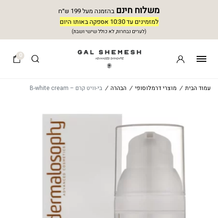
משלוח חינם
בהזמנה מעל 199 ש״ח
למזמינים עד 10:30 אספקה באותו היום
(לערים נבחרות, לא כולל שישי ושבת)
0
עמוד הבית
/
מוצרי דרמלוסופי
/
הבהרה
/
בי-וויט קרם – B-white cream