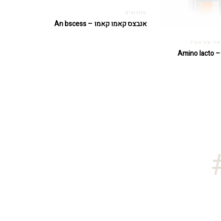
מחדשים
אנבצס קאמו קאמו – An bscess
ראה עור צעיר
אמינו לקטו מוס – Amino lacto