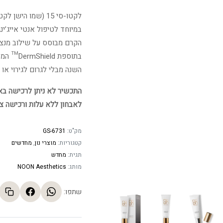
במיוחד לטיפול אנטי אייג’ינג,
בתוספת 
השנה מבלי לגרום לגירוי או 
התכשיר לא ניתן לרכישה באתר
לאבחון ללא עלות ורכישה צ
מק"ט:
GS-6731
קטגוריות:
מוצרי נון
,
מחדשים
תגית:
מחדש
מותג:
NOON Aesthetics
שתפו: