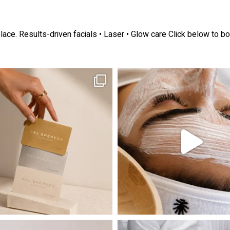
lace.
Results-driven facials • Laser • Glow care
Click below to bo
ה! מועדון החברות שלנו סוף סוף נפתח. מהיום,
אקנה הוא אחד המצבים הנפוצים ביותר בעו
 שהעור פשוט צריך לעצור רגע, לנשום ולהתאזן
תהליך אחד שיכול לעשות הבדל גדול במראה