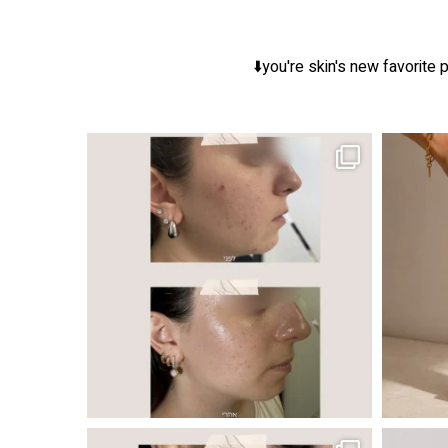
you're skin's new favorite p
ר, אך לכל עור
 ובאיכות העור