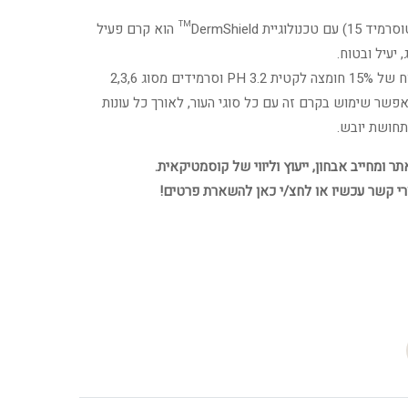
לקטו-סי 15 (שמו הישן לקטוסרמיד 15) עם טכנולוגיית DermShield™ הוא קרם פעיל
 יעיל ובטוח.
הקרם מבוסס על שילוב מנצח של 15% חומצה לקטית 3.2 PH וסרמידים מסוג 2,3,6
DermShield™ המאפשר שימוש בקרם זה עם כל סוגי העור, לאורך כל עונות
תחושת יובש.
 ומחייב אבחון, ייעוץ וליווי של קוסמטיקאית.
רי קשר עכשיו או לחצ/י כאן להשארת פרטים!