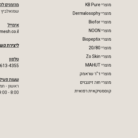
מוצרי KB Pure
מוזמנים לק
שמואלביץ מרדכי 23,
מוצרי Dermalosophy
מוצרי Biofor
אימייל
מוצרי NOON
mesh.co.il
מוצרי Biopeptix
ליצירת קשר
מוצרי 20/80
מוצרי Zo Skin
טלפון
מוצרי MAHUT
-613-4355
מוצרי ד"ר שראמק
שעות פעיל
מוצרי חוה זינגבוים
ראשון - חמ
קוסמטיקאית רפואית
8:00 - 19:00