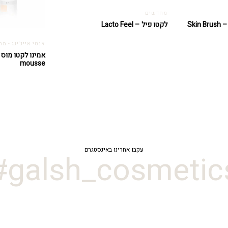
מחדשים
לקטו פיל – Lacto Feel
אנטי אייג'ינג - מ
mousse
עקבו אחרינו באינסטגרם
galsh_cosmetics