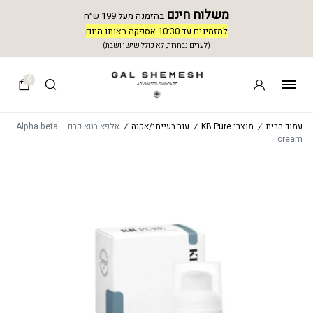
משלוח חינם
בהזמנה מעל 199 ש״ח
למזמינים עד 10:30 אספקה באותו היום
(לערים נבחרות, לא כולל שישי ושבת)
0
עמוד הבית
/
מוצרי KB Pure
/
עור בעייתי/אקנה
/
אלפא בטא קרם – Alpha beta
cream