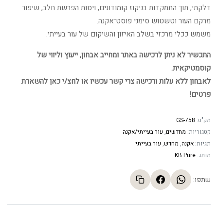
דלקתי, תוך התמקדות בניקוז קומודונים, ויסות הפרשת חלב, שיפור
מרקם העור וטשטוש סימני פוסט־אקנה.
משמש ככלי מרכזי בשלב האיזון והשיקום של עור בעייתי.
התכשיר לא ניתן לרכישה באתר ומחייב אבחון, ייעוץ וליווי של
קוסמטיקאית.
לאבחון ללא עלות ורכישה צרי קשר עכשיו או לחצ/י כאן להשארת
פרטים!
מק"ט:
GS-758
קטגוריות:
מחדשים
,
עור בעייתי/אקנה
תגיות:
אקנה
,
מחדש
,
עור בעייתי
מותג:
KB Pure
שתפו: