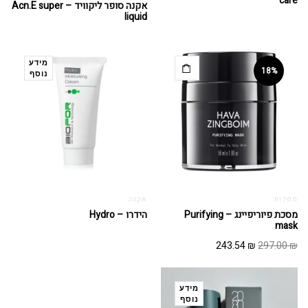
care
אקנה סופר ליקוויד – Acn.E super
liquid
מידע
18%
נוסף
מסכות
אקנה
מסכת פיוריפיינג – Purifying
הידרו – Hydro
mask
המחיר
המחיר
243.54
₪
297.00
₪
המקורי
הנוכחי
היה:
הוא:
243.54 ₪.
297.00 ₪.
מידע
נוסף