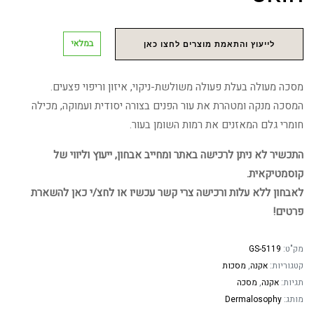
במלאי
לייעוץ והתאמת מוצרים לחצו כאן
מסכה מעולה בעלת פעולה משולשת-ניקוי, איזון וריפוי פצעים.
המסכה מנקה ומטהרת את עור הפנים בצורה יסודית ועמוקה, מכילה
חומרי גלם המאזנים את רמות השומן בעור.
התכשיר לא ניתן לרכישה באתר ומחייב אבחון, ייעוץ וליווי של
קוסמטיקאית.
לאבחון ללא עלות ורכישה צרי קשר עכשיו או לחצ/י כאן להשארת
פרטים!
מק"ט:
GS-5119
קטגוריות:
אקנה
,
מסכות
תגיות:
אקנה
,
מסכה
מותג:
Dermalosophy