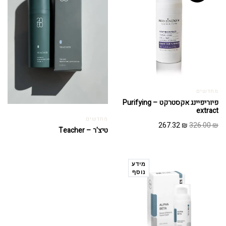
מחדשים
פיוריפיינג אקסטרקט – Purifying
extract
מחדשים
המחיר
המחיר
267.32
₪
326.00
₪
טיצ'ר – Teacher
המקורי
הנוכחי
היה:
הוא:
267.32 ₪.
326.00 ₪.
מידע
נוסף