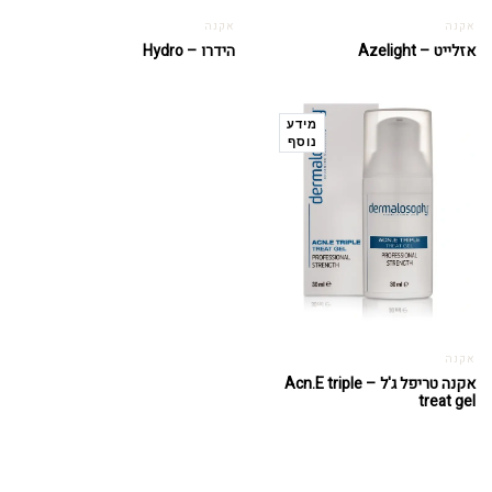
אקנה
אקנה
אזלייט – Azelight
הידרו – Hydro
מידע
נוסף
אקנה
אקנה טריפל ג'ל – Acn.E triple
treat gel