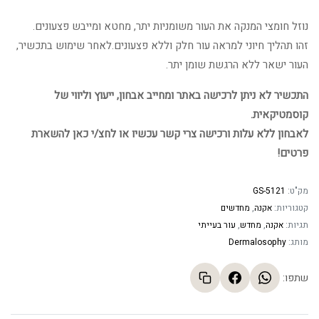
נוזל חומצי המנקה את העור משומניות יתר, מחטא ומייבש פצעונים.
זהו תהליך חיוני למראה עור חלק וללא פצעונים.לאחר שימוש בתכשיר,
העור ישאר ללא הרגשת שומן יתר.
התכשיר לא ניתן לרכישה באתר ומחייב אבחון, ייעוץ וליווי של
קוסמטיקאית.
לאבחון ללא עלות ורכישה צרי קשר עכשיו או לחצ/י כאן להשארת
פרטים!
מק"ט:
GS-5121
קטגוריות:
אקנה
,
מחדשים
תגיות:
אקנה
,
מחדש
,
עור בעייתי
מותג:
Dermalosophy
שתפו: