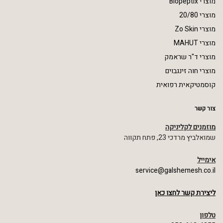
מוצרי Biopeptix
מוצרי 20/80
מוצרי Zo Skin
מוצרי MAHUT
מוצרי ד"ר שראמק
מוצרי חוה זינגבוים
קוסמטיקאית רפואית
צור קשר
מוזמנים לקליניקה
שמואלביץ מרדכי 23, פתח תקווה
אימייל
service@galshemesh.co.il
ליצירת קשר לחצו כאן
טלפון