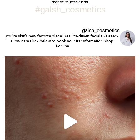
עקבו אחרינו באינסטגרם
galsh_cosmetics#
galsh_cosmetics
you're skin's new favorite place.
Results-driven facials • Laser •
Glow care
Click below to book your transformation
Shop
online⬇️
יך