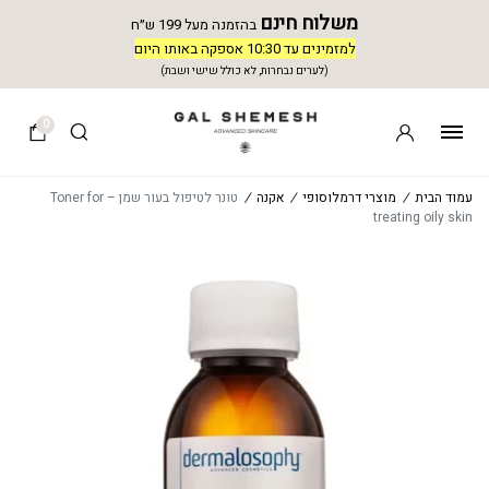
משלוח חינם
בהזמנה מעל 199 ש״ח
למזמינים עד 10:30 אספקה באותו היום
(לערים נבחרות, לא כולל שישי ושבת)
0
עמוד הבית
/
מוצרי דרמלוסופי
/
אקנה
/
טונר לטיפול בעור שמן – Toner for
treating oily skin