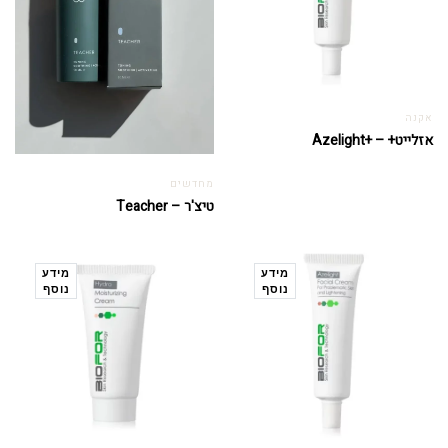
אקנה
אזלייט+ – +Azelight
מחדשים
טיצ'ר – Teacher
מידע
מידע
נוסף
נוסף