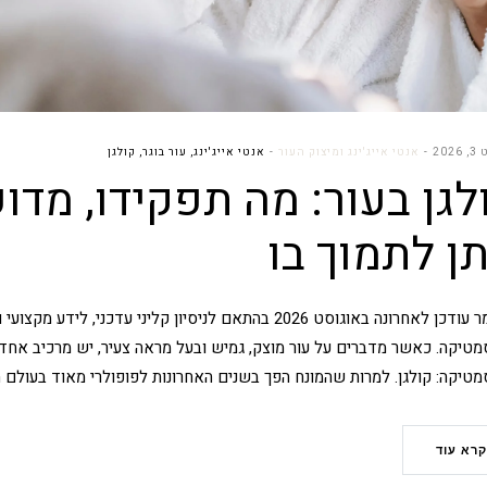
202
אנטי אייג'ינג ומיצוק העור
אנטי אייג'ינג
,
עור בוגר
,
קולגן
לגן בעור: מה תפקידו, מדו
תן לתמוך בו
המאמר עודכן לאחרונה באוגוסט 2026 בהתאם לניסיון קליני ע
מטיקה. כאשר מדברים על עור מוצק, גמיש ובעל מראה צעיר, יש מרכיב אח
מטיקה: קולגן. למרות שהמונח הפך בשנים האחרונות לפופולרי מאוד בעולם 
קרא עוד