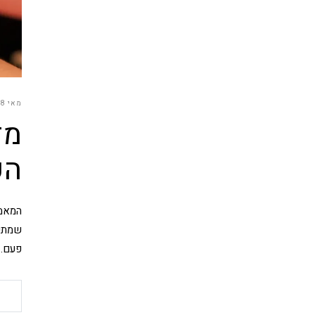
מאי 18, 2026
מז
הע
שמתפק
פעם. 