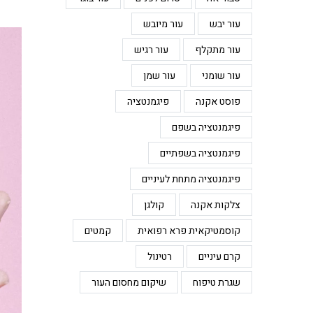
עור יבש
עור מיובש
עור מתקלף
עור רגיש
עור שומני
עור שמן
פוסט אקנה
פיגמנטציה
פיגמנטציה בשפם
פיגמנטציה בשפתיים
פיגמנטציה מתחת לעיניים
צלקות אקנה
קולגן
קוסמטיקאית פרא רפואית
קמטים
קרם עיניים
רטינול
שגרת טיפוח
שיקום מחסום העור