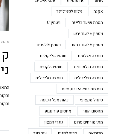
BHA
אדמומיות
אנטי אייג'ינג
אקנה
גילוח לפני לייזר
הסרת שיער בלייזר
ויטמין C
ויטמין E לעור יבש
אוגוסט 3, 6
ויטמין E לעור רגיש
ויטמין E לפנים
קו
חומצה אזלאית
חומצה גליקולית
ני
חומצה הילארונית
חומצה לקטית
חומצה סיליצילית
חומצה סליצילית
חומצות בטא הידרוקסיות
והקוס
טיפול מקצועי
כהות מעל השפה
והקוס
מחסום העור
מחסום עור פגוע
מתי מורחים סרום
נוגדי חמצון
סבוריאה
סרום לפנים
עור בוגר