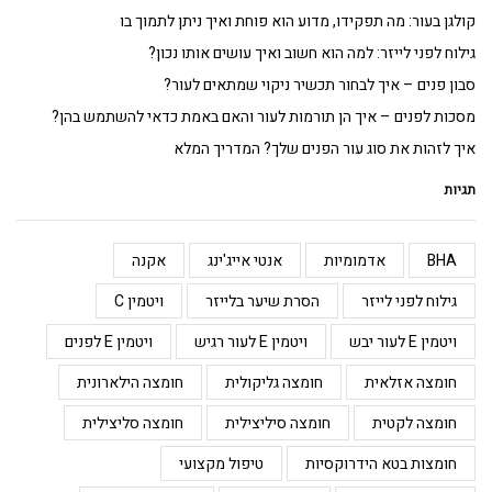
קולגן בעור: מה תפקידו, מדוע הוא פוחת ואיך ניתן לתמוך בו
גילוח לפני לייזר: למה הוא חשוב ואיך עושים אותו נכון?
סבון פנים – איך לבחור תכשיר ניקוי שמתאים לעור?
מסכות לפנים – איך הן תורמות לעור והאם באמת כדאי להשתמש בהן?
איך לזהות את סוג עור הפנים שלך? המדריך המלא
תגיות
BHA
אדמומיות
אנטי אייג'ינג
אקנה
גילוח לפני לייזר
הסרת שיער בלייזר
ויטמין C
ויטמין E לעור יבש
ויטמין E לעור רגיש
ויטמין E לפנים
חומצה אזלאית
חומצה גליקולית
חומצה הילארונית
חומצה לקטית
חומצה סיליצילית
חומצה סליצילית
חומצות בטא הידרוקסיות
טיפול מקצועי