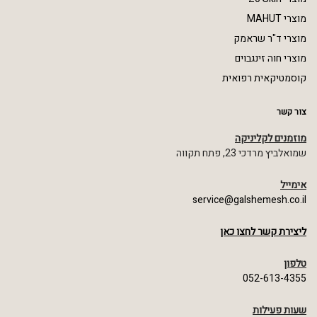
מוצרי MAHUT
מוצרי ד"ר שראמק
מוצרי חוה זינגבוים
קוסמטיקאית רפואית
צור קשר
מוזמנים לקליניקה
שמואלביץ מרדכי 23, פתח תקווה
אימייל
service@galshemesh.co.il
ליצירת קשר לחצו כאן
טלפון
052-613-4355
שעות פעילות