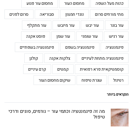
כהות מעל השפה
מחסום העור
מחסום עור פגוע
מתי מורחים סרום
נוגדי חמצון
סבוריאה
סרום לפנים
עור בוגר
עור יבש
עור מיובש
עור מתקלף
עור רגיש
עור שומני
עור שמן
פוסט אקנה
פיגמנטציה
פיגמנטציה בשפם
פיגמנטציה בשפתיים
פיגמנטציה מתחת לעיניים
צלקות אקנה
קולגן
קוסמטיקאית פרא רפואית
קמטים
קרם עיניים
רטינול
שגרת טיפוח
שיקום מחסום העור
הנקראים ביותר
מה זה פיגמנטציה וכתמי עור – גורמים, סוגים ודרכי
טיפול