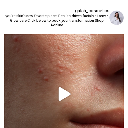
galsh_cosmetics
you're skin's new favorite place.
Results-driven facials • Laser •
Glow care
Click below to book your transformation
Shop
online⬇️
יך