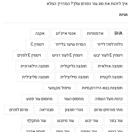
איך לזהות את סוג עור הפנים שלך? המדריך המלא
תגיות
BHA
אדמומיות
אנטי אייג'ינג
אקנה
גילוח לפני לייזר
הסרת שיער בלייזר
ויטמין C
ויטמין E לעור יבש
ויטמין E לעור רגיש
ויטמין E לפנים
חומצה אזלאית
חומצה גליקולית
חומצה הילארונית
חומצה לקטית
חומצה סיליצילית
חומצה סליצילית
חומצות בטא הידרוקסיות
טיפול מקצועי
כהות מעל השפה
מחסום העור
מחסום עור פגוע
מתי מורחים סרום
נוגדי חמצון
סבוריאה
סרום לפנים
עור בוגר
עור יבש
עור מיובש
עור מתקלף
עור רגיש
עור שומני
עור שמן
פוסט אקנה