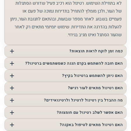
לא בתחילת השימוש. רטינול הוא רכיב פעיל שדורש הסתגלות
של העור, ולכן מומלץ להתחיל בתדירות נמוכה של פעם או
פעמיים בשבוע. לאחר מספר שבועות, ובהתאם לתגובת העור, ניתן
להעלות בהדרגה את התדירות. שימוש יומיומי מתאים רק לאחר
שהעור הסתגל ואינו מגיב בגירוי.
כמה זמן לוקח לראות תוצאות?
רטינול אינו נותן תוצאה מיידית, אלא עובד לאורך זמן. שיפור
האם חובה להשתמש בקרם הגנה כשמשתמשים ברטינול?
בזוהר ובמרקם ניתן לראות לאחר מספר שבועות, בעוד ששיפור
כן, חובה. רטינול מגביר את רגישות העור לקרינת השמש, ולכן ללא
האם ניתן להשתמש ברטינול בקיץ?
בקמטוטים, בפיגמנטציה ובאחידות העור עשוי לקחת מספר
הגנה מתאימה קיים סיכון לפיגמנטציה ולגירוי. שימוש יומיומי
חודשים. התמדה ושימוש נכון הם המפתח לתוצאה.
כן, אך חשוב לעשות זאת בזהירות. יש להקפיד על הגנה מהשמש,
האם רטינול מתאים לעור רגיש?
בקרם הגנה הוא חלק בלתי נפרד מהשגרה.
להימנע מחשיפה ישירה ולבחון את תגובת העור. במקרים מסוימים
כן, אך בגישה עדינה ומבוקרת. מומלץ להתחיל בריכוז נמוך,
מה ההבדל בין רטינול לרטינל ולרטינואידים?
ניתן להפחית תדירות שימוש בעונות החמות.
להשתמש בתדירות נמוכה ולשלב מוצרים מרגיעים. לעיתים יש
רטינול הוא נגזרת עדינה יחסית של ויטמין A שמתאימה לשימוש
האם אפשר לשלב רטינול עם חומצות?
צורך בהכנה מוקדמת של העור לפני הכנסת רטינול לשגרה.
שוטף. רטינל הוא שלב מתקדם יותר בשרשרת ההמרה ולכן פועל
השילוב אפשרי, אך דורש התאמה מדויקת. שימוש לא נכון עלול
האם רטינול מתאים לטיפול באקנה?
מהר יותר. רטינואידים הם נגזרות חזקות יותר, לרוב בשימוש רפואי