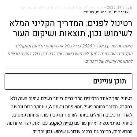
אפריל 27, 2026
אנטי אייג'ינג ומיצוק העור
,
רכיבים פעילים בקוסמטיקה
אנטי אייג'ינג
,
קמטים
,
רטינול
רטינול לפנים: המדריך הקליני המלא
לשימוש נכון, תוצאות ושיקום העור
מאמר זה עודכן באפריל 2026 כדי לכלול את המחקרים והפרוטוקולים
הקליניים העדכניים ביותר לשימוש בטוח ויעיל ברטינול, כולל דגשים חדשים
להתאמה אישית של ריכוזים
תוכן עניינים
רטינול הפך לאחד הרכיבים המדוברים ביותר בעולם טיפוח העור, ולא
במקרה. מדובר בחומר פעיל ממשפחת ויטמין A, שנחקר רבות ונחשב
לאחד הרכיבים היעילים ביותר לשיפור מרקם העור, הפחתת קמטים,
טיפול בפיגמנטציה ואיזון עור עם
נטייה לאקנה
. עם זאת, לצד היתרונות
המרשימים, מדובר גם ברכיב שדורש שימוש נכון ומדויק.