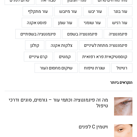
מתי מורחים סרום
נוגדי חמצון
סבוריאה
סרום לפנים
עור בוגר
עור יבש
עור מיובש
עור מתקלף
עור רגיש
עור שומני
עור שמן
פוסט אקנה
פיגמנטציה
פיגמנטציה בשפם
פיגמנטציה בשפתיים
פיגמנטציה מתחת לעיניים
צלקות אקנה
קולגן
קוסמטיקאית פרא רפואית
קמטים
קרם עיניים
רטינול
שגרת טיפוח
שיקום מחסום העור
הנקראים ביותר
מה זה פיגמנטציה וכתמי עור – גורמים, סוגים ודרכי
טיפול
ויטמין C לפנים