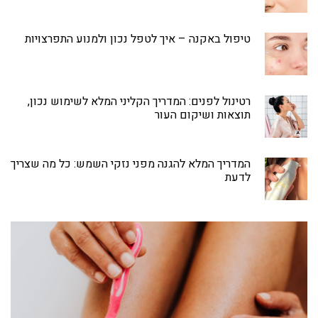
טיפול באקנה – איך לטפל נכון ולמנוע התפרצויות
רטינול לפנים: המדריך הקליני המלא לשימוש נכון,
תוצאות ושיקום העור
המדריך המלא להגנה מפני נזקי השמש: כל מה שצריך
לדעת