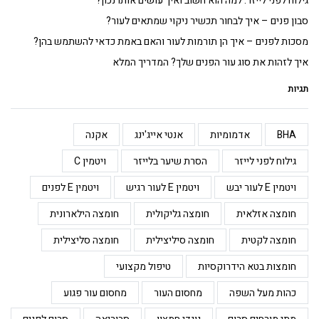
גילוח לפני לייזר: למה הוא חשוב ואיך עושים אותו נכון?
סבון פנים – איך לבחור תכשיר ניקוי שמתאים לעור?
מסכות לפנים – איך הן תורמות לעור והאם באמת כדאי להשתמש בהן?
איך לזהות את סוג עור הפנים שלך? המדריך המלא
תגיות
BHA
אדמומיות
אנטי אייג'ינג
אקנה
גילוח לפני לייזר
הסרת שיער בלייזר
ויטמין C
ויטמין E לעור יבש
ויטמין E לעור רגיש
ויטמין E לפנים
חומצה אזלאית
חומצה גליקולית
חומצה הילארונית
חומצה לקטית
חומצה סיליצילית
חומצה סליצילית
חומצות בטא הידרוקסיות
טיפול מקצועי
כהות מעל השפה
מחסום העור
מחסום עור פגוע