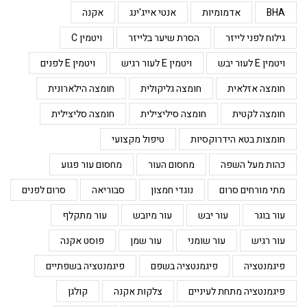
BHA
אדמומיות
אנטי אייג'ינג
אקנה
גילוח לפני לייזר
הסרת שיער בלייזר
ויטמין C
ויטמין E לעור יבש
ויטמין E לעור רגיש
ויטמין E לפנים
חומצה אזלאית
חומצה גליקולית
חומצה הילארונית
חומצה לקטית
חומצה סיליצילית
חומצה סליצילית
חומצות בטא הידרוקסיות
טיפול מקצועי
כהות מעל השפה
מחסום העור
מחסום עור פגוע
מתי מורחים סרום
נוגדי חמצון
סבוריאה
סרום לפנים
עור בוגר
עור יבש
עור מיובש
עור מתקלף
עור רגיש
עור שומני
עור שמן
פוסט אקנה
פיגמנטציה
פיגמנטציה בשפם
פיגמנטציה בשפתיים
פיגמנטציה מתחת לעיניים
צלקות אקנה
קולגן