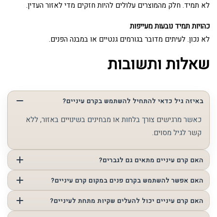
לא תמיד. חלק מהמוצרים עלולים להיות חזקים מדי לאזור העדין.
כהויות תמיד נובעות מעייפות
לא נכון. לעיתים מדובר בגורמים גנטיים או במבנה הפנים.
שאלות ותשובות
באיזה גיל כדאי להתחיל להשתמש בקרם עיניים?
כאשר מרגישים צורך בלחות או מבחינים בשינויים באזור, ללא
קשר לגיל מסוים.
האם קרם עיניים מתאים גם לגברים?
בהחלט. העור סביב העיניים דומה אצל נשים וגברים.
האם אפשר להשתמש בקרם פנים במקום קרם עיניים?
בחלק מהמקרים כן, אך זה תלוי במוצר ובמצב העור.
האם קרם עיניים יכול להעלים שקיות מתחת לעיניים?