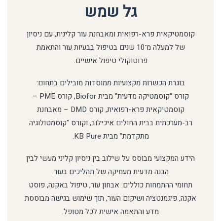
גל שמש
קוסמטיקאית פרא-רפואית ומאבחנת עור קלינית, עם ניסיון
של למעלה מ־10 שנים בטיפול בבעיות עור והתאמת
פרוטוקולי טיפול אישיים.
בוגרת הכשרות מקצועיות ממוסדות מובילים בתחום:
קורס "קוסמטיקה מדעית" מבית Biofor, קורס PME –
קוסמטיקאית פרא-רפואית, קורס DMD – מאבחנת
רב-מערכתית בבית החולים איכילוב, וקורס "קוסמטולוגיה
מתקדמת" מבית KB Pure.
הידע המקצועי מבוסס על שילוב בין ניסיון קליני מעשי לבין
הבנה מדעית מעמיקה של תהליכים בעור.
תחומי ההתמחות כוללים: אבחון עור, טיפול באקנה, פוסט
אקנה, פיגמנטציה ושיקום העור, תוך שימוש בגישה מבוססת
מדע והתאמה אישית לכל מטופל.