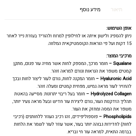
תיאור
מידע נוסף
אופן השימוש:
ניתן להספיג ולישון איתה או לחילופין למרוח ולהוריד בעזרת נייר לאחר
15 דקות ועל פי הוראות הקוסמטיקאית המלווה.
מרכיבי המוצר:
Squalane –
חומר מרכך, המספק לחות אשר מחיה עור פגום, מתקן
קמטים משפר את הנראות וגורם למראה זוהר.
Hyaluronic Acid –
חומר המקנה לחות, גורם לעור ליצור לחות ובכך
להחזיר לעור מראה גמיש, מפחית קמטים ומעלה זוהר.
Hydrolyzed Collagen –
חומר בעל ריבוי יתרונות: מסייעה בהאטת
תהליך הזדקנות העור, גורם ליצירת עור חדיש ובעל מראה צעיר יותר,
משפר את המסה ומחזק את העור.
Phospholipids –
פוספוליפידים, זהו רכיב העוזר ללחותנים (רכיבי
לחות) לחדירות גבוהה יותר בעור, אשר עוזר לעור לשמר את הלחות
בברמה התאית, למראה עור חי ובריא.