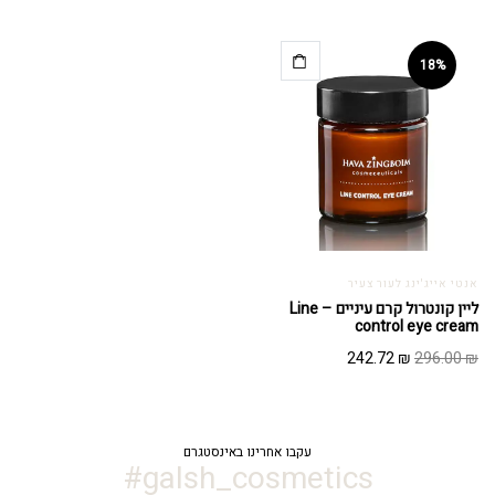
המקורי
הנוכחי
המקורי
הנוכחי
היה:
הוא:
היה:
הוא:
318.98 ₪.
389.00 ₪.
446.90 ₪.
545.00 ₪.
18%
אנטי אייג'ינג לעור צעיר
ליין קונטרול קרם עיניים – Line
control eye cream
המחיר
המחיר
242.72
₪
296.00
₪
המקורי
הנוכחי
היה:
הוא:
242.72 ₪.
296.00 ₪.
עקבו אחרינו באינסטגרם
galsh_cosmetics#