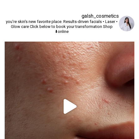
galsh_cosmetics
you're skin's new favorite place.
Results-driven facials • Laser •
Glow care
Click below to book your transformation
Shop
online⬇️
יך