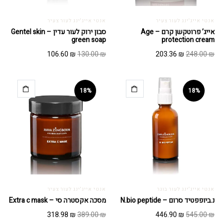
אנטי אייג'ינג לעור צעיר
אנטי אייג'ינג לעור צעיר
אייג’ פרוטקשן קרם – Age
סבון ירוק לעור עדין – Gentel skin
green soap
protection cream
המחיר
המחיר
המחיר
המחיר
106.60
₪
130.00
₪
203.36
₪
248.00
₪
המקורי
הנוכחי
המקורי
הנוכחי
היה:
הוא:
היה:
הוא:
106.60 ₪.
130.00 ₪.
203.36 ₪.
248.00 ₪.
18%
18%
אנטי אייג'ינג לעור בוגר
אנטי אייג'ינג לעור צעיר
נ.ביופפטיד סרום – N.bio peptide
מסכה אקסטרה סי – Extra c mask
המחיר
המחיר
המחיר
המחיר
318.98
₪
389.00
₪
446.90
₪
545.00
₪