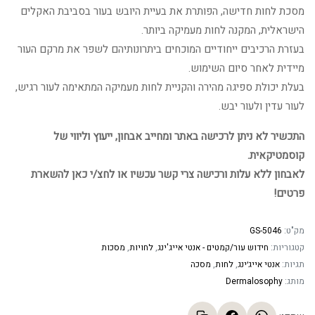
מסכת לחות חדישה, הפותרת את בעיית היובש בעור בסביבת האקלים
הישראלית, המקנה לחות מעמיקה ביותר.
בעזרת הרכיבים ייחודיים המוכחים ביתרונותיהם לשפר את מרקם העור
מיידית לאחר סיום השימוש.
בעלת יכולת ספיגה מהירה והקניית לחות מעמיקה המתאימה לעור רגיש,
לעור עדין ולעור יבש.
התכשיר לא ניתן לרכישה באתר ומחייב אבחון, ייעוץ וליווי של
קוסמטיקאית.
לאבחון ללא עלות ורכישה צרי קשר עכשיו או לחצ/י כאן להשארת
פרטים!
מק"ט:
GS-5046
קטגוריות:
חידוש עור/קמטים - אנטי אייג'ינג
,
לחויות
,
מסכות
תגיות:
אנטי אייג׳ינג
,
לחות
,
מסכה
מותג:
Dermalosophy