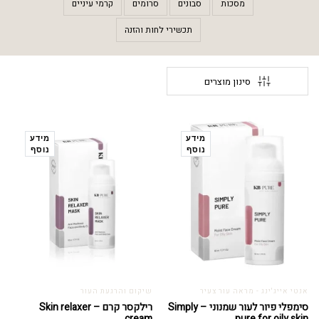
מסכות
סבונים
סרומים
קרמי עיניים
תכשירי לחות והזנה
סינון מוצרים
מידע
מידע
נוסף
נוסף
אנטי אייג'ינג - מראה עור צעיר
שיקום והרגעת העור
סימפלי פיור לעור שמנוני – Simply
רילקסר קרם – Skin relaxer
cream
pure for oily skin