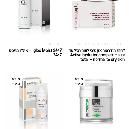
חידוש עור/קמטים - אנטי אייג'ינג
מוצרי נון
לחות הידרטור אקטיבי לעור רגיל עד
Igloo Moist 24/7 – איגלו מויסט
יבש – Active hydrator complex
24/7
total – normal to dry skin
מידע
מידע
נוסף
נוסף