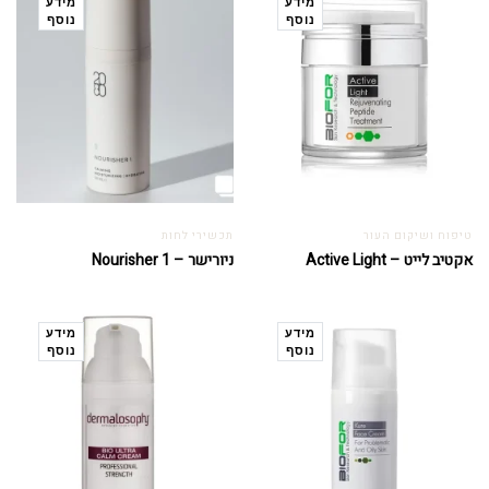
מידע
מידע
נוסף
נוסף
טיפוח ושיקום העור
תכשירי לחות
אקטיב לייט – Active Light
ניורישר – Nourisher 1
מידע
מידע
נוסף
נוסף