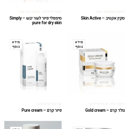
טיפוח ושיקום העור
אנטי אייג'ינג - מראה עור צעיר
סקין אקטיב – Skin Active
סימפלי פיור לעור יבש – Simply
pure for dry skin
מידע
מידע
נוסף
נוסף
סימני גיל - אנטי אייג'ינג
עור בעייתי/אקנה
גולד קרם – Gold cream
פיור קרם – Pure cream