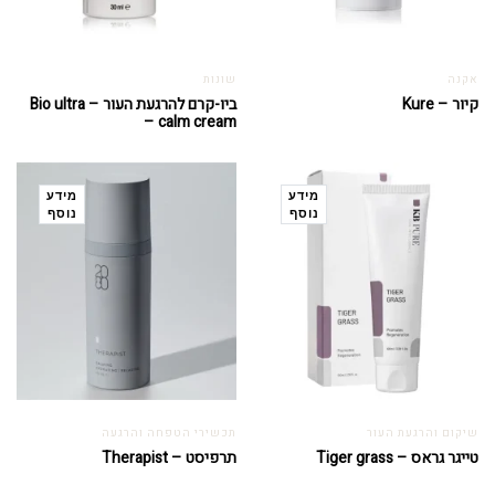
אקנה
שונות
קיור – Kure
ביו-קרם להרגעת העור – Bio ultra
– calm cream
מידע
מידע
נוסף
נוסף
שיקום והרגעת העור
תכשירי הטפחה והרגעה
טייגר גראס – Tiger grass
תרפיסט – Therapist