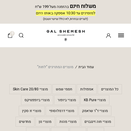
משלוח חינם
בהזמנה מעל 199 ש״ח
למזמינים עד 10:30 אספקה באותו היום
(לערים נבחרות, לא כולל שישי ושבת)
0
עמוד הבית
/
מוצרים המתויגים “לחות”
כל המוצרים
אמפולות
חסמי שמש
מוצרי 20/80 Skin Care
מוצרי KB Pure
מוצרי ביופור
מוצרי ביופפטיקס
מוצרי ד"ר שראמק
מוצרי דרמלוסופי
מוצרי זו סקין
מוצרי חוה זינגבוים
מוצרי מהות
מוצרי נון
מחדשים