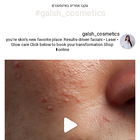
עקבו אחרינו באינסטגרם
galsh_cosmetics#
galsh_cosmetics
you're skin's new favorite place.
Results-driven facials • Laser •
Glow care
Click below to book your transformation
Shop
online⬇️
יך