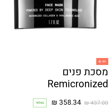
חם
מסכת פנים
Remicronized
המחיר
המחיר
₪
358.34
₪
437.00
במלאי