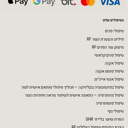
הטיפולים שלנו
טיפולי פנים
פילינג והצערת העור RF
מיצוק עור הפנים RF
טיפול פנים קלאסי
טיפול אקנה
טיפול פוסט אקנה
טיפול אנטי אייג’ינג
טיפול בפיגמנטציה בקליניקה – תהליך טיפולי מותאם אישית לעור
טיפול מזותרפיה – התאמה אישית לשיפור מראה וחיוניות העור
טיפול פוטותרפיה
טיפולי גוף
הסרת שיער בלייזר SHR
הצרת היקפים וטיפול בצלוליט RF