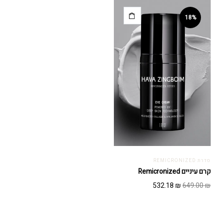
היה:
הוא:
551.86 ₪.
673.00 ₪.
570.72 ₪.
696.00 ₪.
18%
סדרת REMICRONIZED
קרם עיניים Remicronized
המחיר
המחיר
532.18
₪
649.00
₪
המקורי
הנוכחי
היה:
הוא:
532.18 ₪.
649.00 ₪.