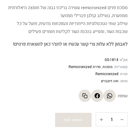
המקורי
הנוכחי
מסכת פנים remicronized עשירה בריכוז גבוה של חומצה היאלורונית
היה:
הוא:
ממוזערת, בשילוב קולגן פברילי ממוזער.
שילוב שתי הטכנולוגיות הייחודיות והמוכחות מדעית, פועל על כל
358.34 ₪.
437.00 ₪.
שכבות העור, ומסייע בהכנת העור לקליטת חומרים פעילים.
לאבחון ללא עלות צרי קשר עכשיו או לחצ/י כאן להשארת פרטים!
מק"ט:
GS-1814
קטגוריות:
מסכות
,
סדרת Remicronized
תגית:
Remicronized
מותג:
חוה זינגבוים
שתפו:
מסכת
הוספה לסל
פנים
Remicronized