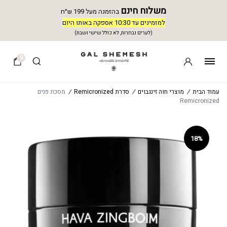
משלוח חינם
בהזמנה מעל 199 ש״ח
למזמינים עד 10:30 אספקה באותו היום
(לערים נבחרות, לא כולל שישי ושבת)
0
עמוד הבית
/
מוצרי חוה זינגבוים
/
סדרת Remicronized
/
מסכת פנים
Remicronized
18%